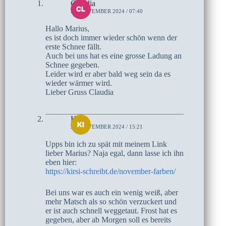
Claudia
23. NOVEMBER 2024 / 07:40
Hallo Marius,
es ist doch immer wieder schön wenn der
erste Schnee fällt.
Auch bei uns hat es eine grosse Ladung an
Schnee gegeben.
Leider wird er aber bald weg sein da es
wieder wärmer wird.
Lieber Gruss Claudia
Kirsi
22. NOVEMBER 2024 / 15:21
Upps bin ich zu spät mit meinem Link
lieber Marius? Naja egal, dann lasse ich ihn
eben hier:
https://kirsi-schreibt.de/november-farben/
Bei uns war es auch ein wenig weiß, aber
mehr Matsch als so schön verzuckert und
er ist auch schnell weggetaut. Frost hat es
gegeben, aber ab Morgen soll es bereits