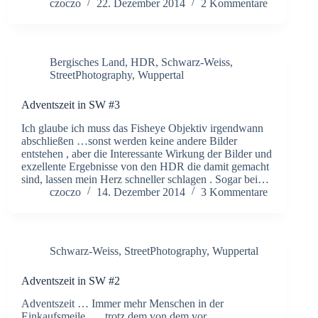
czoczo
22. Dezember 2014
2 Kommentare
Bergisches Land
,
HDR
,
Schwarz-Weiss
,
StreetPhotography
,
Wuppertal
Adventszeit in SW #3
Ich glaube ich muss das Fisheye Objektiv irgendwann
abschließen …sonst werden keine andere Bilder
entstehen , aber die Interessante Wirkung der Bilder und
exzellente Ergebnisse von den HDR die damit gemacht
sind, lassen mein Herz schneller schlagen . Sogar bei…
czoczo
14. Dezember 2014
3 Kommentare
Schwarz-Weiss
,
StreetPhotography
,
Wuppertal
Adventszeit in SW #2
Adventszeit … Immer mehr Menschen in der
Einkaufsmeile …. trotz dem von dem vor