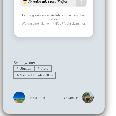
Ein Blog wie
czoczo.de
lebt von Leidenschaft
und Zeit.
Warum eigentlich ein Kaffee? Mehr dazu hier.
Schlagwörter
#
Blumen
#
Flora
#
Nature Thursday 2025
VORHERIGER
NÄCHSTE