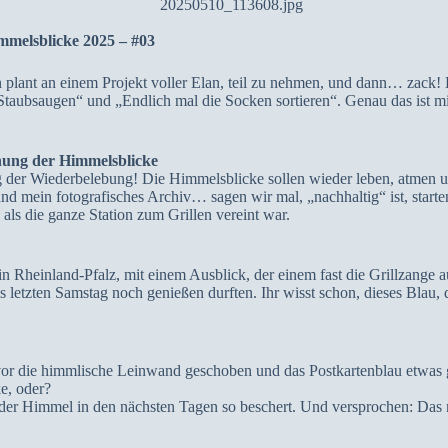
mmelsblicke 2025 – #03
plant an einem Projekt voller Elan, teil zu nehmen, und dann… zack! 
taubsaugen“ und „Endlich mal die Socken sortieren“. Genau das ist mi
hung der Himmelsblicke
ag der Wiederbelebung! Die Himmelsblicke sollen wieder leben, atmen 
nd mein fotografisches Archiv… sagen wir mal, „nachhaltig“ ist, starten
als die ganze Station zum Grillen vereint war.
n Rheinland-Pfalz, mit einem Ausblick, der einem fast die Grillzange a
s letzten Samstag noch genießen durften. Ihr wisst schon, dieses Blau,
r die himmlische Leinwand geschoben und das Postkartenblau etwas ged
e, oder?
der Himmel in den nächsten Tagen so beschert. Und versprochen: Das n