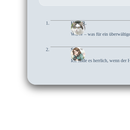
Heidi R.
WOW – was für ein überwältige
Sari
Ich finde es herrlich, wenn der 