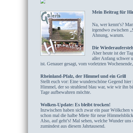
Mein Beitrag für Hi
Na, wer kennt’s? Man 
irgendwo zwischen „S
Ahnung, warum.
Die Wiederauferste
Aber heute ist der T
aller Anfang schwer u
ist. Genauer gesagt, vom vorletzten Wochenende, 
Rheinland-Pfalz, der Himmel und ein Grill
Stellt euch vor: Eine wunderschöne Gegend hier i
Himmel, der so strahlend blau war, wie wir ihn bi
Tage aufbewahren möchte.
Wolken-Update: Es bleibt trocken!
Inzwischen haben sich zwar ein paar Wölkchen vo
schon mal die halbe Miete für neue Himmelsblick
Also, auf geht’s! Mal sehen, welche Wunder uns 
zumindest aus diesem Jahrtausend.