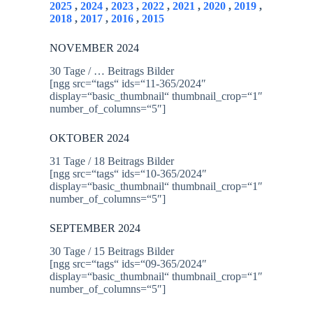
2025
,
2024
,
2023
,
2022
,
2021
,
2020
,
2019
,
2018
,
2017
,
2016
,
2015
NOVEMBER 2024
30 Tage / … Beitrags Bilder
[ngg src=“tags“ ids=“11-365/2024″
display=“basic_thumbnail“ thumbnail_crop=“1″
number_of_columns=“5″]
OKTOBER 2024
31 Tage / 18 Beitrags Bilder
[ngg src=“tags“ ids=“10-365/2024″
display=“basic_thumbnail“ thumbnail_crop=“1″
number_of_columns=“5″]
SEPTEMBER 2024
30 Tage / 15 Beitrags Bilder
[ngg src=“tags“ ids=“09-365/2024″
display=“basic_thumbnail“ thumbnail_crop=“1″
number_of_columns=“5″]