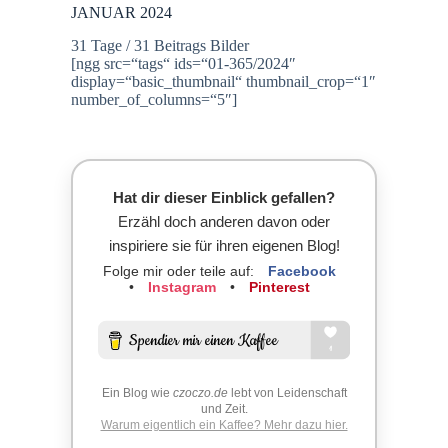
JANUAR 2024
31 Tage / 31 Beitrags Bilder
[ngg src=“tags“ ids=“01-365/2024″
display=“basic_thumbnail“ thumbnail_crop=“1″
number_of_columns=“5″]
Hat dir dieser Einblick gefallen?
Erzähl doch anderen davon oder
inspiriere sie für ihren eigenen Blog!
Folge mir oder teile auf:
Facebook
•
Instagram
•
Pinterest
Ein Blog wie
czoczo.de
lebt von Leidenschaft
und Zeit.
Warum eigentlich ein Kaffee? Mehr dazu hier.