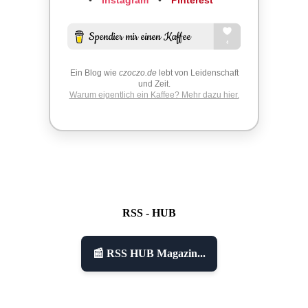
Ein Blog wie
czoczo.de
lebt von Leidenschaft
und Zeit.
Warum eigentlich ein Kaffee? Mehr dazu hier.
RSS - HUB
📰 RSS HUB Magazin...