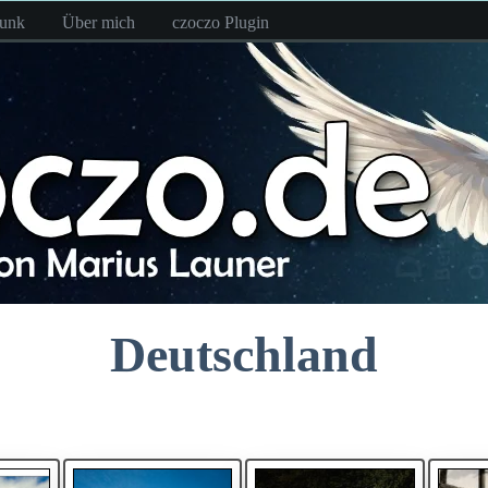
funk
Über mich
czoczo Plugin
Deutschland