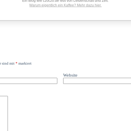
Ein Blog wie
czoczo.de
lebt von Leidenschaft und Zeit.
Warum eigentlich ein Kaffee? Mehr dazu hier.
r sind mit
*
markiert
Website