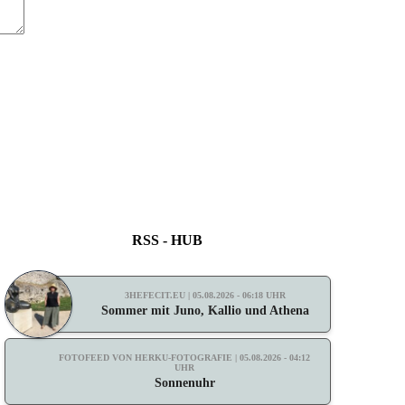
RSS - HUB
3HEFECIT.EU | 05.08.2026 - 06:18 UHR
Sommer mit Juno, Kallio und Athena
FOTOFEED VON HERKU-FOTOGRAFIE | 05.08.2026 - 04:12
UHR
Sonnenuhr