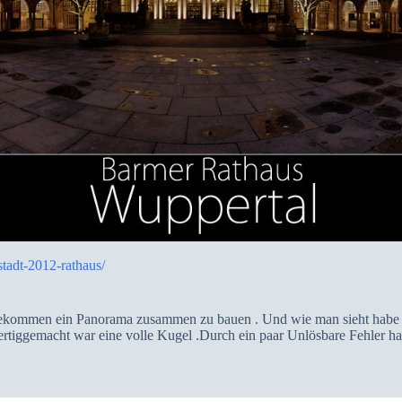
tadt-2012-rathaus/
bekommen ein Panorama zusammen zu bauen . Und wie man sieht habe i
fertiggemacht war eine volle Kugel .Durch ein paar Unlösbare Fehler ha