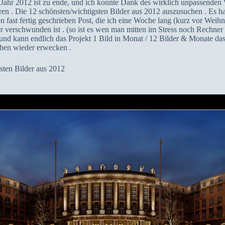
s Jahr 2012 ist zu ende, und ich konnte Dank des wirklich unpassenden W
ren . Die 12 schönsten/wichtigsten Bilder aus 2012 auszusuchen . Es ha
n fast fertig geschrieben Post, die ich eine Woche lang (kurz vor Weihn
verschwunden ist . (so ist es wen man mitten im Stress noch Rechner
g und kann endlich das Projekt 1 Bild in Monat / 12 Bilder & Monate da
ben wieder erwecken .
gsten Bilder aus 2012