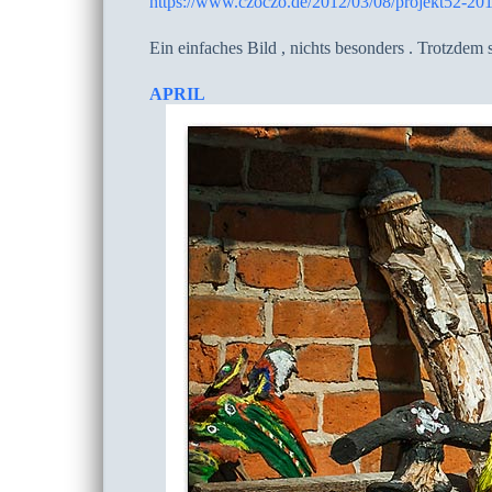
https://www.czoczo.de/2012/03/08/projekt52-20
Ein einfaches Bild , nichts besonders . Trotzdem 
APRIL