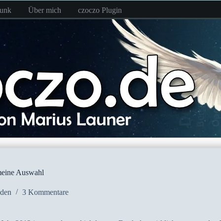
funk
Über mich
czoczo Plugin
 meine Auswahl
aden
3 Kommentare