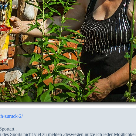
h-zuruck-2/
portart .
des Sports nicht viel zu melden ,deswegen nutze ich jeder Möglichkeit