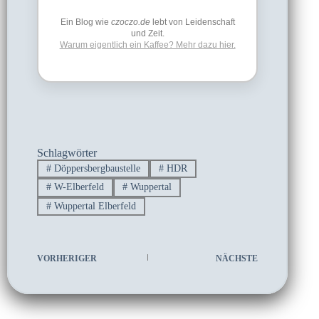
Ein Blog wie
czoczo.de
lebt von Leidenschaft
und Zeit.
Warum eigentlich ein Kaffee? Mehr dazu hier.
Schlagwörter
#
Döppersbergbaustelle
#
HDR
#
W-Elberfeld
#
Wuppertal
#
Wuppertal Elberfeld
VORHERIGER
NÄCHSTE