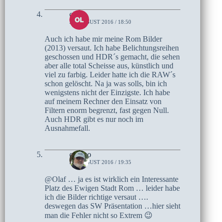
olaf
24. AUGUST 2016 / 18:50
Auch ich habe mir meine Rom Bilder
(2013) versaut. Ich habe Belichtungsreihen
geschossen und HDR´s gemacht, die sehen
aber alle total Scheisse aus, künstlich und
viel zu farbig. Leider hatte ich die RAW´s
schon gelöscht. Na ja was solls, bin ich
wenigstens nicht der Einzigste. Ich habe
auf meinem Rechner den Einsatz von
Filtern enorm begrenzt, fast gegen Null.
Auch HDR gibt es nur noch im
Ausnahmefall.
czoczo
21. AUGUST 2016 / 19:35
@Olaf … ja es ist wirklich ein Interessante
Platz des Ewigen Stadt Rom … leider habe
ich die Bilder richtige versaut ….
deswegen das SW Präsentation …hier sieht
man die Fehler nicht so Extrem 😉