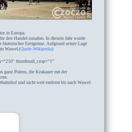
tze in Europa.
ür den Handel zunahm. In diesem Jahr wurde
 historischer Ereignisse. Aufgrund seiner Lage
zum Wawel.(
Quele-Wikipedia
)
th=“210″ thumbnail_crop=“1″
us ganz Polens, die Krakauer mit der
rnt.
tbahnhof und nicht weit entfernt bis nach Wawel.