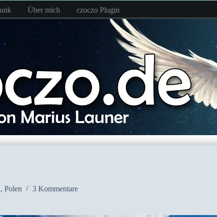
funk
Über mich
czoczo Plugin
n
,
Polen
3 Kommentare