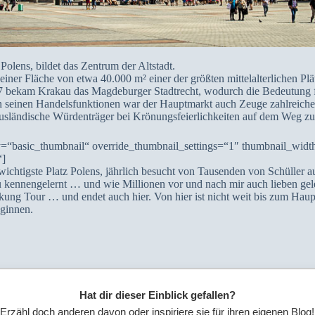
olens, bildet das Zentrum der Altstadt.
einer Fläche von etwa 40.000 m² einer der größten mittelalterlichen Plä
 bekam Krakau das Magdeburger Stadtrecht, wodurch die Bedeutung f
en seinen Handelsfunktionen war der Hauptmarkt auch Zeuge zahlreicher
ausländische Würdenträger bei Krönungsfeierlichkeiten auf dem Weg 
=“basic_thumbnail“ override_thumbnail_settings=“1″ thumbnail_wid
“]
ichtigste Platz Polens, jährlich besucht von Tausenden von Schüller a
 kennengelernt … und wie Millionen vor und nach mir auch lieben gele
ung Tour … und endet auch hier. Von hier ist nicht weit bis zum Haup
eginnen.
Hat dir dieser Einblick gefallen?
Erzähl doch anderen davon oder inspiriere sie für ihren eigenen Blog!