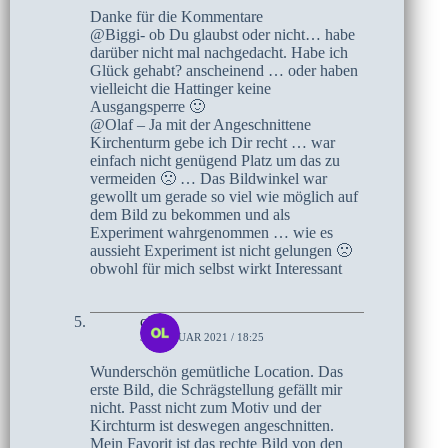
Danke für die Kommentare
@Biggi- ob Du glaubst oder nicht… habe
darüber nicht mal nachgedacht. Habe ich
Glück gehabt? anscheinend … oder haben
vielleicht die Hattinger keine
Ausgangsperre 🙂
@Olaf – Ja mit der Angeschnittene
Kirchenturm gebe ich Dir recht … war
einfach nicht genügend Platz um das zu
vermeiden 🙁 … Das Bildwinkel war
gewollt um gerade so viel wie möglich auf
dem Bild zu bekommen und als
Experiment wahrgenommen … wie es
aussieht Experiment ist nicht gelungen 🙁
obwohl für mich selbst wirkt Interessant
olaf
31. JANUAR 2021 / 18:25
Wunderschön gemütliche Location. Das
erste Bild, die Schrägstellung gefällt mir
nicht. Passt nicht zum Motiv und der
Kirchturm ist deswegen angeschnitten.
Mein Favorit ist das rechte Bild von den