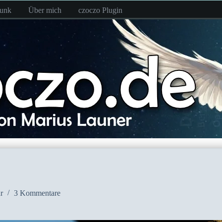
funk
Über mich
czoczo Plugin
r
3 Kommentare