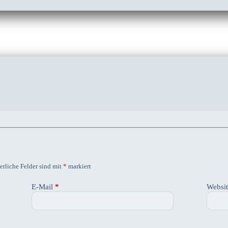
erliche Felder sind mit
*
markiert
E-Mail
*
Websi