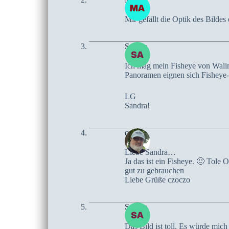
Mir gefällt die Optik des Bildes 
Sandra
Ich mag mein Fisheye von Walima
Panoramen eignen sich Fisheye-O
LG
Sandra!
czoczo
Liebe Sandra…
Ja das ist ein Fisheye. 🙂 Tole
gut zu gebrauchen
Liebe Grüße czoczo
Sandra
Das Bild ist toll. Es würde mic