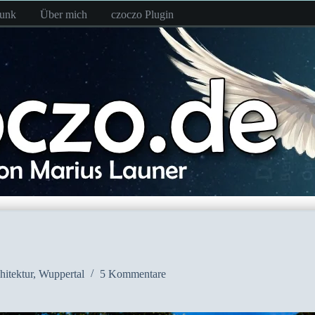
funk
Über mich
czoczo Plugin
hitektur
,
Wuppertal
5 Kommentare