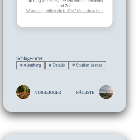
Ein Blog wie
czoczo.de
lebt von Leidenschaft
und Zeit.
Warum eigentlich ein Kaffee? Mehr dazu hier.
Schlagwörter
#
Altenberg
#
Details
#
Straßen kreuze
VORHERIGER
NÄCHSTE