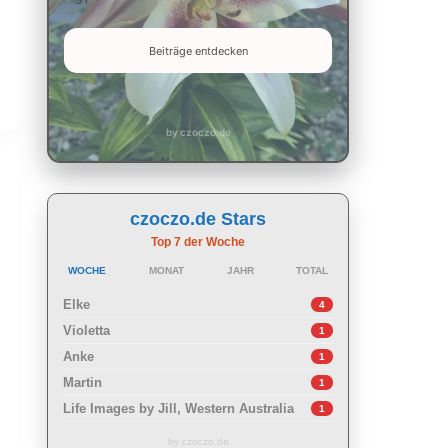
Beiträge entdecken
by czoczo.de
czoczo.de Stars
Top 7 der Woche
WOCHE
MONAT
JAHR
TOTAL
Elke
4
Violetta
1
Anke
1
Martin
1
Life Images by Jill, Western Australia
1
by czoczo.de