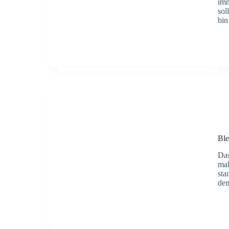
imm
sol
bin
Ble
Das
mal
sta
dem