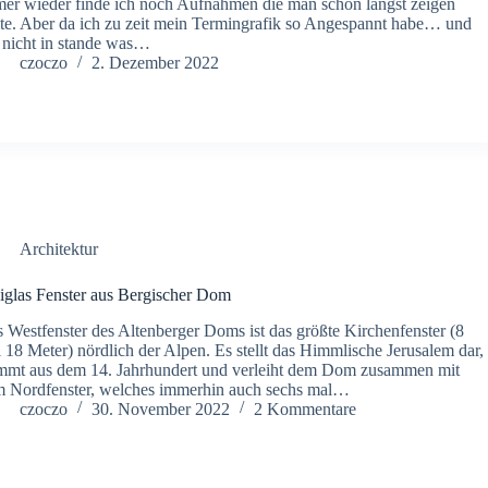
er wieder finde ich noch Aufnahmen die man schon längst zeigen
lte. Aber da ich zu zeit mein Termingrafik so Angespannt habe… und
 nicht in stande was…
czoczo
2. Dezember 2022
Architektur
iglas Fenster aus Bergischer Dom
 Westfenster des Altenberger Doms ist das größte Kirchenfenster (8
 18 Meter) nördlich der Alpen. Es stellt das Himmlische Jerusalem dar,
mmt aus dem 14. Jahrhundert und verleiht dem Dom zusammen mit
 Nordfenster, welches immerhin auch sechs mal…
czoczo
30. November 2022
2 Kommentare