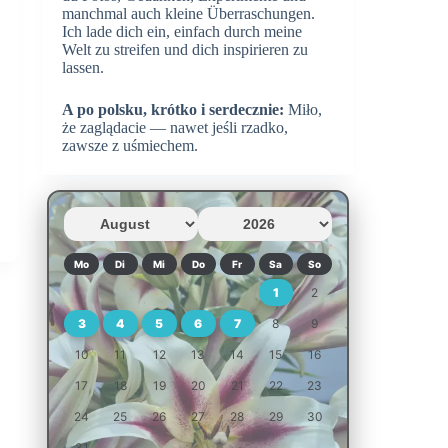
manchmal auch kleine Überraschungen.
Ich lade dich ein, einfach durch meine
Welt zu streifen und dich inspirieren zu
lassen.
A po polsku, krótko i serdecznie:
Miło,
że zaglądacie — nawet jeśli rzadko,
zawsze z uśmiechem.
Mo
Di
Mi
Do
Fr
Sa
So
1
2
3
4
5
6
7
8
9
10
11
12
13
14
15
16
17
18
19
20
21
22
23
24
25
26
27
28
29
30
31