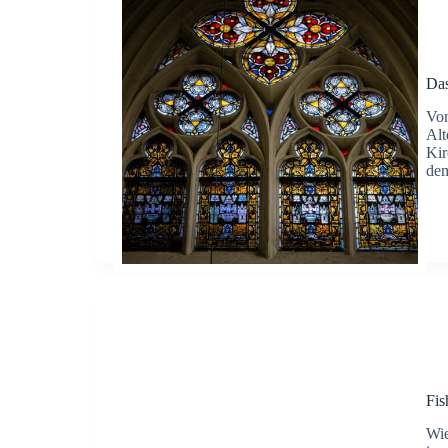
Das
Von
Alt
Kir
dem
Fis
Wie