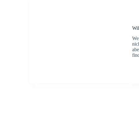
Wil
Wen
nic
abe
fi