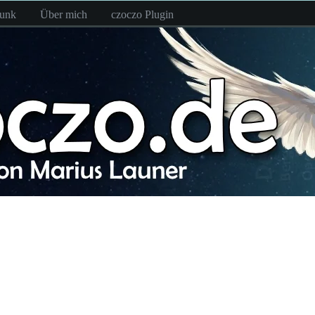
funk
Über mich
czoczo Plugin