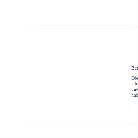
Be
Die
ich
vie
ha