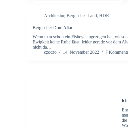
Architektur
,
Bergisches Land
,
HDR
Bergischer Dom Altar
Wenn man schon ein Fisheye angezogen hat, wieso so
Ewigkeit keine Ruhe lässt. leider gerade vor dem A
nicht da…
czoczo
14. November 2022
7 Kommenta
Ich
End
man
die
Wo