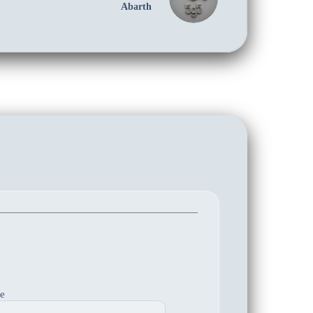
Abarth
te