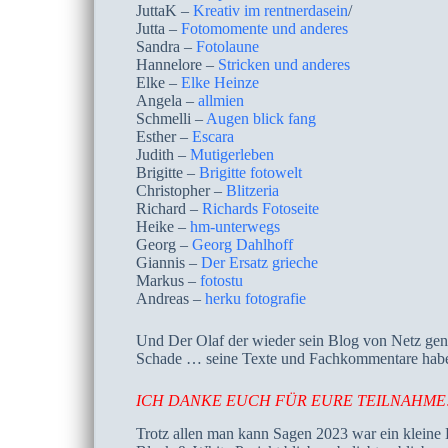
JuttaK –
Kreativ im rentnerdasein
/
Jutta –
Fotomomente und anderes
Sandra –
Fotolaune
Hannelore –
Stricken und anderes
Elke –
Elke Heinze
Angela –
allmien
Schmelli –
Augen blick fang
Esther –
Escara
Judith –
Mutigerleben
Brigitte –
Brigitte fotowelt
Christopher –
Blitzeria
Richard –
Richards Fotoseite
Heike –
hm-unterwegs
Georg –
Georg Dahlhoff
Giannis –
Der Ersatz grieche
Markus –
fotostu
Andreas –
herku fotografie
Und Der Olaf der wieder sein Blog von Netz gen
Schade … seine Texte und Fachkommentare habe 
ICH DANKE EUCH FÜR EURE TEILNAHME
Trotz allen man kann Sagen 2023 war ein kleine 