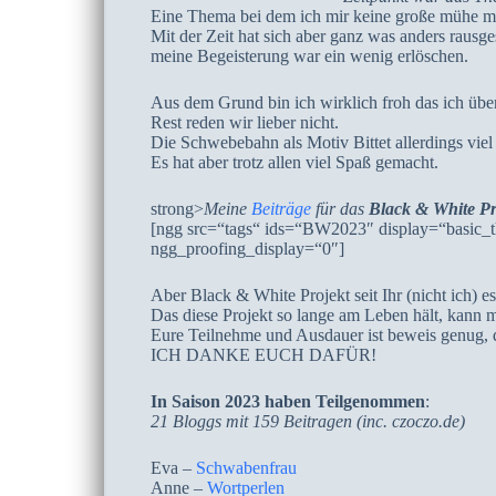
Eine Thema bei dem ich mir keine große mühe m
Mit der Zeit hat sich aber ganz was anders rausg
meine Begeisterung war ein wenig erlöschen.
Aus dem Grund bin ich wirklich froh das ich übe
Rest reden wir lieber nicht.
Die Schwebebahn als Motiv Bittet allerdings viel
Es hat aber trotz allen viel Spaß gemacht.
strong>
Meine
Beiträge
für das
Black & White Pr
[ngg src=“tags“ ids=“BW2023″ display=“basic_t
ngg_proofing_display=“0″]
Aber Black & White Projekt seit Ihr (nicht ich) 
Das diese Projekt so lange am Leben hält, kan
Eure Teilnehme und Ausdauer ist beweis genug, d
ICH DANKE EUCH DAFÜR!
In Saison 2023 haben Teilgenommen
:
21 Bloggs mit 159 Beitragen (inc. czoczo.de)
Eva –
Schwabenfrau
Anne –
Wortperlen