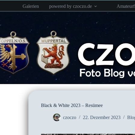
Zum
Galerien
powered by czoczo.de
Amateur
Inhalt
springen
Black & White 2023 – Resümee
czoczo
22. Dezember 2023
Blo