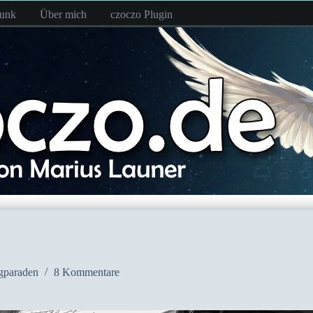
funk
Über mich
czoczo Plugin
gparaden
8 Kommentare