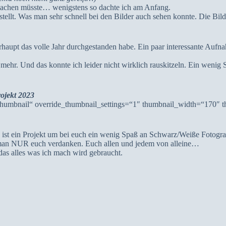
achen müsste… wenigstens so dachte ich am Anfang.
estellt. Was man sehr schnell bei den Bilder auch sehen konnte. Die Bi
rhaupt das volle Jahr durchgestanden habe. Ein paar interessante Aufn
 mehr. Und das konnte ich leider nicht wirklich rauskitzeln. Ein wenig 
ojekt 2023
humbnail“ override_thumbnail_settings=“1″ thumbnail_width=“170″ 
es ist ein Projekt um bei euch ein wenig Spaß an Schwarz/Weiße Fotogra
n man NUR euch verdanken. Euch allen und jedem von alleine…
as alles was ich mach wird gebraucht.