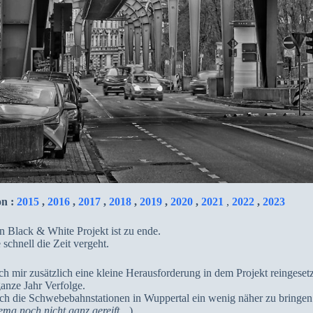
on :
2015
,
2016
,
2017
,
2018
,
2019
,
2020
,
2021
,
2022
,
2023
 Black & White Projekt ist zu ende.
chnell die Zeit vergeht.
ich mir zusätzlich eine kleine Herausforderung in dem Projekt reinges
ganze Jahr Verfolge.
ch die Schwebebahnstationen in Wuppertal ein wenig näher zu bringen.
ema noch nicht ganz gereift…
)