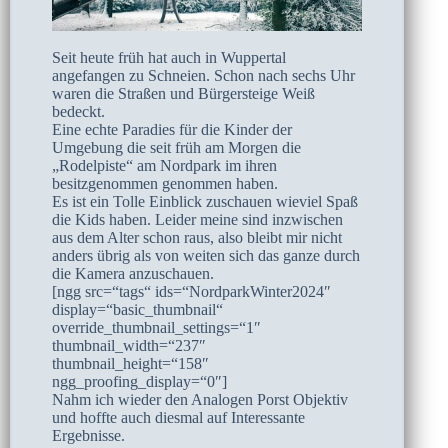
Seit heute früh hat auch in Wuppertal
angefangen zu Schneien. Schon nach sechs Uhr
waren die Straßen und Bürgersteige Weiß
bedeckt.
Eine echte Paradies für die Kinder der
Umgebung die seit früh am Morgen die
„Rodelpiste“ am Nordpark im ihren
besitzgenommen genommen haben.
Es ist ein Tolle Einblick zuschauen wieviel Spaß
die Kids haben. Leider meine sind inzwischen
aus dem Alter schon raus, also bleibt mir nicht
anders übrig als von weiten sich das ganze durch
die Kamera anzuschauen.
[ngg src=“tags“ ids=“NordparkWinter2024″
display=“basic_thumbnail“
override_thumbnail_settings=“1″
thumbnail_width=“237″
thumbnail_height=“158″
ngg_proofing_display=“0″]
Nahm ich wieder den Analogen Porst Objektiv
und hoffte auch diesmal auf Interessante
Ergebnisse.