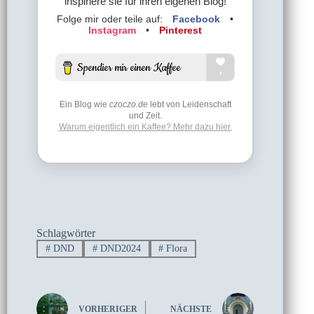
inspiriere sie für ihren eigenen Blog!
Folge mir oder teile auf:
Facebook
•
Instagram
•
Pinterest
Ein Blog wie
czoczo.de
lebt von Leidenschaft
und Zeit.
Warum eigentlich ein Kaffee? Mehr dazu hier.
Schlagwörter
#
DND
#
DND2024
#
Flora
VORHERIGER
NÄCHSTE