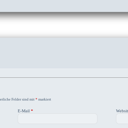
erliche Felder sind mit
*
markiert
E-Mail
*
Websi