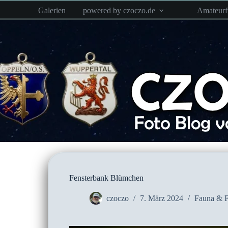
Zum
Galerien
powered by czoczo.de
Amateur
Inhalt
springen
Fensterbank Blümchen
czoczo
7. März 2024
Fauna & F