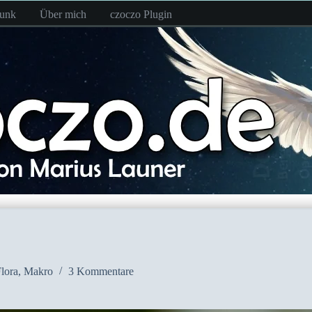
funk
Über mich
czoczo Plugin
lora
,
Makro
3 Kommentare