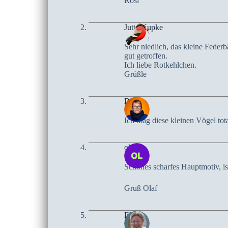
Rosi
Jutta Kupke
Sehr niedlich, das kleine Feder
gut getroffen.
Ich liebe Rotkehlchen.
Grüßle
Birte
Ich mag diese kleinen Vögel tot
olaf
Schönes scharfes Hauptmotiv, is
Gruß Olaf
Elke