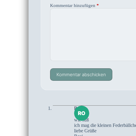
Kommentar hinzufügen
*
Kommentar abschicken
Rosi
wie süß
ich mag die kleinen Federbällch
liebe Grüße