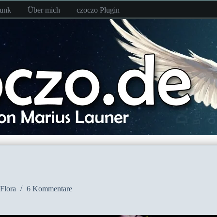
funk
Über mich
czoczo Plugin
Flora
6 Kommentare