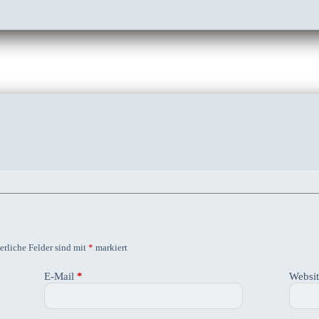
erliche Felder sind mit
*
markiert
E-Mail
*
Websi