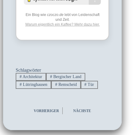
Ein Blog wie
czoczo.de
lebt von Leidenschaft
und Zeit.
Warum eigentlich ein Kaffee? Mehr dazu hier.
Schlagwörter
#
Architektur
#
Bergischer Land
#
Lütringhausen
#
Remscheid
#
Tür
VORHERIGER
NÄCHSTE