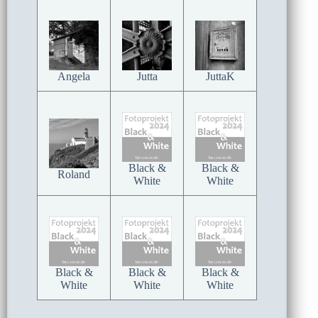
Angela
Jutta
JuttaK
Black &
Black &
Roland
White
White
Black &
Black &
Black &
White
White
White