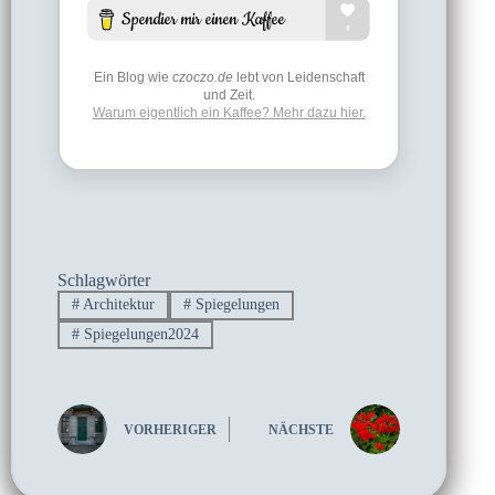
Ein Blog wie
czoczo.de
lebt von Leidenschaft
und Zeit.
Warum eigentlich ein Kaffee? Mehr dazu hier.
Schlagwörter
#
Architektur
#
Spiegelungen
#
Spiegelungen2024
VORHERIGER
NÄCHSTE