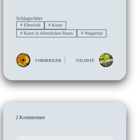
Schlagwörter
#
Elberfeld
#
Kunst
#
Kunst in öffentlichen Raum
#
Wuppertal
VORHERIGER
NÄCHSTE
2 Kommentare