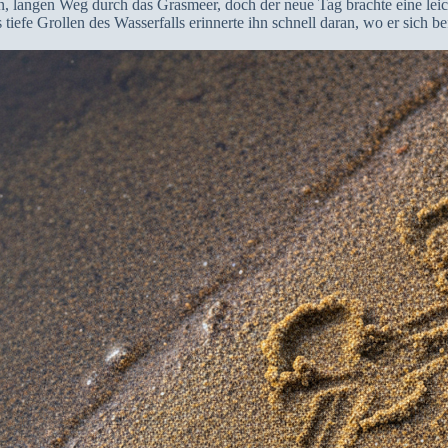
n, langen Weg durch das Grasmeer, doch der neue Tag brachte eine lei
 tiefe Grollen des Wasserfalls erinnerte ihn schnell daran, wo er sich 