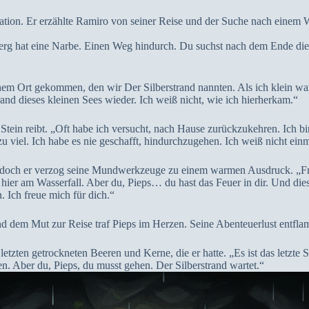
nation. Er erzählte Ramiro von seiner Reise und der Suche nach einem 
 Berg hat eine Narbe. Einen Weg hindurch. Du suchst nach dem Ende die
nem Ort gekommen, den wir Der Silberstrand nannten. Als ich klein war
nd dieses kleinen Sees wieder. Ich weiß nicht, wie ich hierherkam.“
r Stein reibt. „Oft habe ich versucht, nach Hause zurückzukehren. Ich 
viel. Ich habe es nie geschafft, hindurchzugehen. Ich weiß nicht einma
n, doch er verzog seine Mundwerkzeuge zu einem warmen Ausdruck. „Fr
ch hier am Wasserfall. Aber du, Pieps… du hast das Feuer in dir. Und dies
. Ich freue mich für dich.“
 dem Mut zur Reise traf Pieps im Herzen. Seine Abenteuerlust entflamm
etzten getrockneten Beeren und Kerne, die er hatte. „Es ist das letzte 
n. Aber du, Pieps, du musst gehen. Der Silberstrand wartet.“