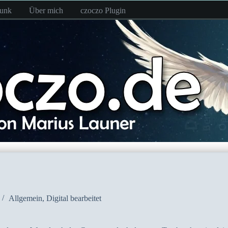
funk
Über mich
czoczo Plugin
Allgemein
,
Digital bearbeitet