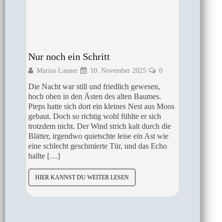
Nur noch ein Schritt
Der Pf
Marius Launer
10. November 2025
0
Marius
pft
Die Nacht war still und friedlich gewesen,
Pieps wa
hoch oben in den Ästen des alten Baumes.
gestrigen
inen
Pieps hatte sich dort ein kleines Nest aus Moos
doch der 
des
gebaut. Doch so richtig wohl fühlte er sich
hoffnung
trotzdem nicht. Der Wind strich kalt durch die
und berei
lben
Blätter, irgendwo quietschte leise ein Ast wie
tiefe Grol
eine schlecht geschmierte Tür, und das Echo
schnell d
o
hallte […]
seine Sa
HIER KANNST DU WEITER LESEN
HIER K