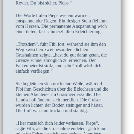
Revier. Du bist sicher, Pieps.“
Die Worte trafen Pieps wie ein warmer,
entspannender Regen. Ein riesiger Stein fiel ihm
vom Herzen. Die permanente Anspannung wich
einer tiefen, fast schmerzhaften Erleichterung.
„Trotzdem“, fuhr Fibi fort, während sie ihm den
Weg zwischen zwei besonders dichten
Grashalmen zeigte, „hast du gut daran getan, die
Grenze schnellstmöglich zu erreichen. Der
Falkenpeter ist stolz, und sein Groll wird nicht
einfach verfliegen.“
Sie begleiteten sich noch eine Weile, während
Fibi ihm Geschichten über die Eidechsen und die
kleinen Abenteuer im Grasmeer erzählte. Die
Landschaft änderte sich merklich. Die Gräser
wurden lichter, der Boden steiniger und härter.
Die Luft war nun trocken und staubig.
„Hier muss ich dich leider verlassen, Pieps“,
sagte Fibi, als die Grashalme endeten. „Ich kann
mich im Felsmeer nicht verstecken. Aber jetzt,