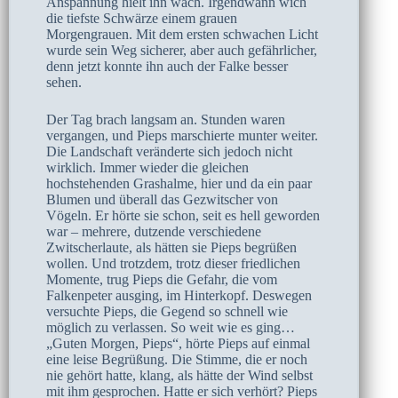
Anspannung hielt ihn wach. Irgendwann wich
die tiefste Schwärze einem grauen
Morgengrauen. Mit dem ersten schwachen Licht
wurde sein Weg sicherer, aber auch gefährlicher,
denn jetzt konnte ihn auch der Falke besser
sehen.
Der Tag brach langsam an. Stunden waren
vergangen, und Pieps marschierte munter weiter.
Die Landschaft veränderte sich jedoch nicht
wirklich. Immer wieder die gleichen
hochstehenden Grashalme, hier und da ein paar
Blumen und überall das Gezwitscher von
Vögeln. Er hörte sie schon, seit es hell geworden
war – mehrere, dutzende verschiedene
Zwitscherlaute, als hätten sie Pieps begrüßen
wollen. Und trotzdem, trotz dieser friedlichen
Momente, trug Pieps die Gefahr, die vom
Falkenpeter ausging, im Hinterkopf. Deswegen
versuchte Pieps, die Gegend so schnell wie
möglich zu verlassen. So weit wie es ging…
„Guten Morgen, Pieps“, hörte Pieps auf einmal
eine leise Begrüßung. Die Stimme, die er noch
nie gehört hatte, klang, als hätte der Wind selbst
mit ihm gesprochen. Hatte er sich verhört? Pieps