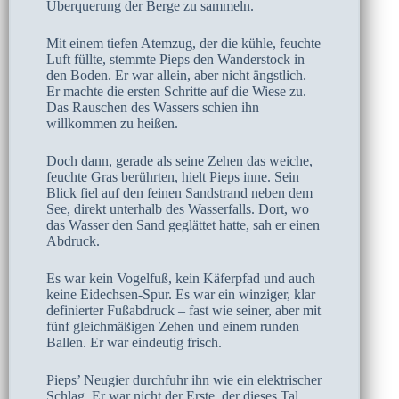
Überquerung der Berge zu sammeln.
Mit einem tiefen Atemzug, der die kühle, feuchte
Luft füllte, stemmte Pieps den Wanderstock in
den Boden. Er war allein, aber nicht ängstlich.
Er machte die ersten Schritte auf die Wiese zu.
Das Rauschen des Wassers schien ihn
willkommen zu heißen.
Doch dann, gerade als seine Zehen das weiche,
feuchte Gras berührten, hielt Pieps inne. Sein
Blick fiel auf den feinen Sandstrand neben dem
See, direkt unterhalb des Wasserfalls. Dort, wo
das Wasser den Sand geglättet hatte, sah er einen
Abdruck.
Es war kein Vogelfuß, kein Käferpfad und auch
keine Eidechsen-Spur. Es war ein winziger, klar
definierter Fußabdruck – fast wie seiner, aber mit
fünf gleichmäßigen Zehen und einem runden
Ballen. Er war eindeutig frisch.
Pieps’ Neugier durchfuhr ihn wie ein elektrischer
Schlag. Er war nicht der Erste, der dieses Tal