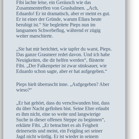
Fibi lachte leise, ein Geräusch wie das
Zusammentreffen von Grashalmen. „Ach,
Eduardo! Er ist dramatisch, aber er meint es gut.
Er ist einer der Gründe, warum Ellara heute
beruhigt ist.“ Sie begleitete Pieps nun im
langsamen Schwebeflug, während er zügig
weiter marschierte.
„Sie hat mir berichtet, wie tapfer du warst, Pieps.
Das ganze Grasmeer redet davon. Und ich habe
Neuigkeiten, die dir helfen werden“, flüsterte
Fibi. „Der Falkenpeter ist zwar stinksauer, wie
Eduardo schon sagte, aber er hat aufgegeben.“
Pieps hielt überrascht inne. „Aufgegeben? Aber
wieso?“
„Er hat gehört, dass du verschwunden bist, dass
du über Nacht geflohen bist. Seine Ehre erlaubt
es ihm nicht, eine so weite und langwierige
Suche in dieser offenen Steppe zu beginnen“,
erklärte Fibi. „Er betrachtet es als Feigheit
deinerseits und meint, ein Feigling sei seiner
Jagd nicht würdig. Er ist wieder in seinem