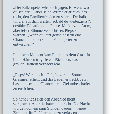
„Der Falkenpeter wird dich jagen. Er weiß, wo
du schläfst… aber seine Würde erlaubt es ihm
nicht, den Familienfrieden zu stören. Deshalb
wird er auf dich warten, sobald du weiterziehst“,
erzählte Eduardo ohne Pause. Mit kurzem Atem,
aber leiser Stimme versuchte er, Pieps zu
warnen. „Wenn du jetzt gehst, hast du eine
Chance, unbemerkt dem Falkenpeter zu
entwischen.“
In diesem Moment kam Ellara aus dem Gras. In
ihren Händen trug sie ein Päckchen, das in
großen Blättern verpackt war.
„Pieps! Warte nicht! Geh, bevor die Sonne das
Grasmeer erhellt und das Leben erweckt. Jetzt
hast du noch die Chance, dein Ziel unbeschadet
zu erreichen.“
So hatte Pieps sich den Abschied nicht
vorgestellt. Aber sie hatten alle recht. Die Nacht
würde noch ein paar Stunden dauern – genug
Zeit, um die Gefahrenzone zu verlassen.