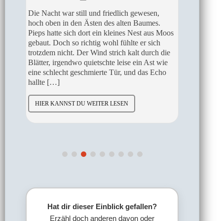
Pieps wachte auf. Er war müde von dem
Die uner
gestrigen, langen Weg durch das Grasmeer,
Hoffnung
Moos
doch der neue Tag brachte eine leichte,
aufgegeben
hoffnungsvolle Wärme. Langsam stand er auf
durchbroc
die
und bereitete sich auf den Weiterweg vor. Das
Tür. „Schl
ie
tiefe Grollen des Wasserfalls erinnerte ihn
Stimme. D
ho
schnell daran, wo er sich befand. Er packte
Licht ein
seine Sachen, ging zum See und […]
hielt, st
HIER KANNST DU WEITER LESEN
HIER K
Hat dir dieser Einblick gefallen?
Erzähl doch anderen davon oder