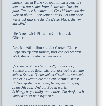
zurück, um in Ruhe vor sich hin zu leben. „
Es
kommen nur selten Fremde hierher. Nur ein
paar Freunde kommen, um Geschichten von der
Welt zu hören. Aber keiner hat so viel Mut oder
Wissensdrang wie du, die kleine Maus, die vor
mir sitzt.
“
Die Angst wich Pieps allmählich aus den
Gliedern.
Azaela erzählte ihm von der Großen Ebene, die
Pieps überqueren musste, und von der wahren
Welt, die sich dahinter versteckte.
„
Vor dir liegt ein Grasmeer
“, erklärte sie, ihre
Stimme wurde tiefer. „
Es gibt dort keine Bäume,
keinen Schutz. Hinter jedem Grashalm versteckt
sich eine Gefahr, die du nicht kommen siehst.
Falken spähen von oben, bereit, im Sturzflug
zuzuschlagen. Und am Boden warten
Schlangen, geduldig und lautlos. Du darfst nicht
unvorbereitet hineingehen.
“
Sie sah Pieps eindringlich an. „
Du musst