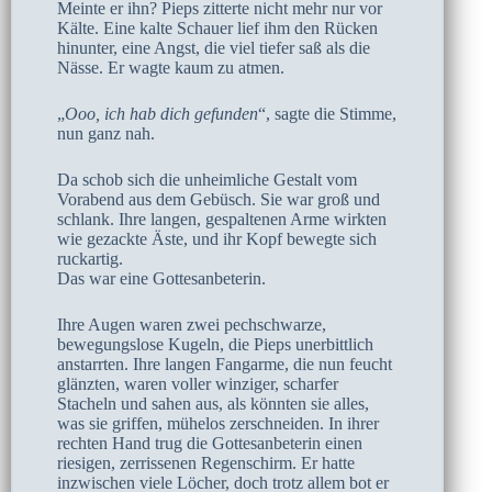
Meinte er ihn? Pieps zitterte nicht mehr nur vor
Kälte. Eine kalte Schauer lief ihm den Rücken
hinunter, eine Angst, die viel tiefer saß als die
Nässe. Er wagte kaum zu atmen.
„
Ooo, ich hab dich gefunden
“, sagte die Stimme,
nun ganz nah.
Da schob sich die unheimliche Gestalt vom
Vorabend aus dem Gebüsch. Sie war groß und
schlank. Ihre langen, gespaltenen Arme wirkten
wie gezackte Äste, und ihr Kopf bewegte sich
ruckartig.
Das war eine Gottesanbeterin.
Ihre Augen waren zwei pechschwarze,
bewegungslose Kugeln, die Pieps unerbittlich
anstarrten. Ihre langen Fangarme, die nun feucht
glänzten, waren voller winziger, scharfer
Stacheln und sahen aus, als könnten sie alles,
was sie griffen, mühelos zerschneiden. In ihrer
rechten Hand trug die Gottesanbeterin einen
riesigen, zerrissenen Regenschirm. Er hatte
inzwischen viele Löcher, doch trotz allem bot er