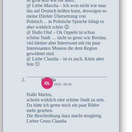
so groß sein wie die alten.
@ Liebe Mascha – Ich weis nicht wie man
das auf Deutsch heißen kann, deswegen so
meine Direkte Übersetzung von
Polnisch… in Polnische Sprache klingt es
aber wirklich schön 😉
@ Hallo Olaf – Ok Oppeln ist schon
schöne Stadt … nicht so gross wie Breslau.
viel kleiner aber Interessant mit ein paar
Interessanten Museen die dem Region
gewidmet sind.
@ Liebe Claudia – ist es auch. Klein aber
fein 🙂
Claudia
18. MAI 2026 / 09:26
Hallo Marius,
scheint wirklich eine schöne Stadt zu sein.
Da hätte ich gerne noch ein paar Bilder
mehr gesehen.
Die Beschreibung dazu macht neugierig.
Lieber Gruss Claudia