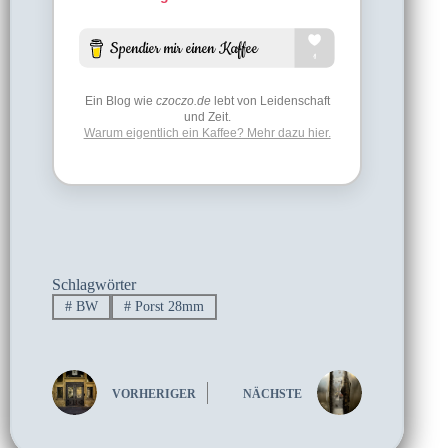
Ein Blog wie
czoczo.de
lebt von Leidenschaft
und Zeit.
Warum eigentlich ein Kaffee? Mehr dazu hier.
Schlagwörter
#
BW
#
Porst 28mm
VORHERIGER
NÄCHSTE