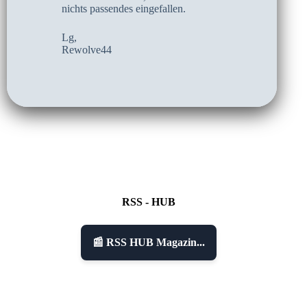
nichts passendes eingefallen.
Lg,
Rewolve44
RSS - HUB
📰 RSS HUB Magazin...