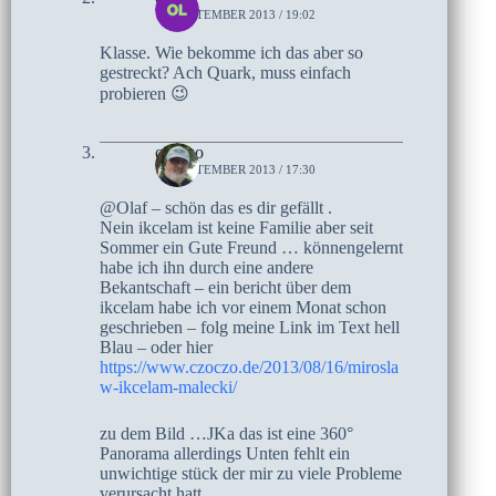
17. SEPTEMBER 2013 / 19:02
Klasse. Wie bekomme ich das aber so
gestreckt? Ach Quark, muss einfach
probieren 😉
czoczo
17. SEPTEMBER 2013 / 17:30
@Olaf – schön das es dir gefällt .
Nein ikcelam ist keine Familie aber seit
Sommer ein Gute Freund … könnengelernt
habe ich ihn durch eine andere
Bekantschaft – ein bericht über dem
ikcelam habe ich vor einem Monat schon
geschrieben – folg meine Link im Text hell
Blau – oder hier
https://www.czoczo.de/2013/08/16/mirosla
w-ikcelam-malecki/
zu dem Bild …JKa das ist eine 360°
Panorama allerdings Unten fehlt ein
unwichtige stück der mir zu viele Probleme
verursacht hatt