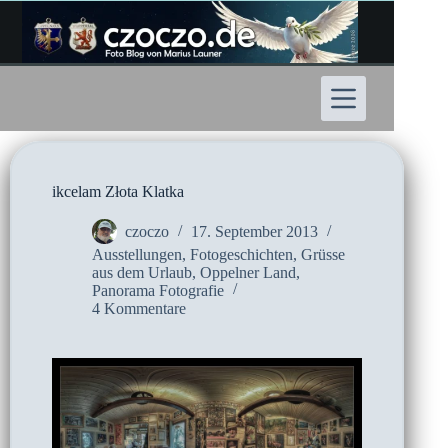
Zum
Inhalt
springen
ikcelam Złota Klatka
czoczo
17. September 2013
Ausstellungen
,
Fotogeschichten
,
Grüsse
aus dem Urlaub
,
Oppelner Land
,
Panorama Fotografie
4 Kommentare