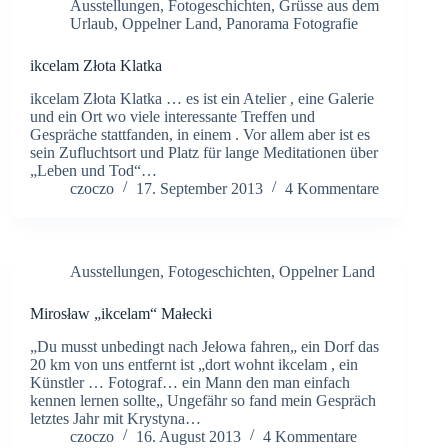
Ausstellungen
,
Fotogeschichten
,
Grüsse aus dem
Urlaub
,
Oppelner Land
,
Panorama Fotografie
ikcelam Złota Klatka
ikcelam Złota Klatka … es ist ein Atelier , eine Galerie
und ein Ort wo viele interessante Treffen und
Gespräche stattfanden, in einem . Vor allem aber ist es
sein Zufluchtsort und Platz für lange Meditationen über
„Leben und Tod“…
czoczo
17. September 2013
4 Kommentare
Ausstellungen
,
Fotogeschichten
,
Oppelner Land
Mirosław „ikcelam“ Małecki
„Du musst unbedingt nach Jełowa fahren„ ein Dorf das
20 km von uns entfernt ist „dort wohnt ikcelam , ein
Künstler … Fotograf… ein Mann den man einfach
kennen lernen sollte„ Ungefähr so fand mein Gespräch
letztes Jahr mit Krystyna…
czoczo
16. August 2013
4 Kommentare