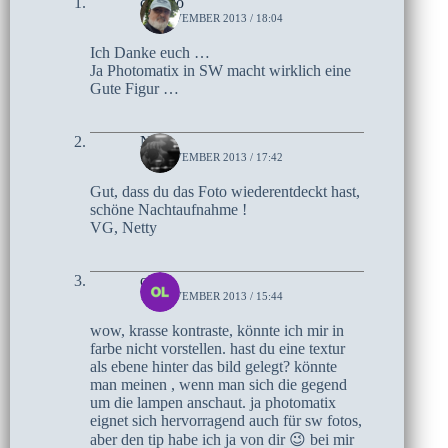
czoczo
18. NOVEMBER 2013 / 18:04
Ich Danke euch …
Ja Photomatix in SW macht wirklich eine
Gute Figur …
Netty
16. NOVEMBER 2013 / 17:42
Gut, dass du das Foto wiederentdeckt hast,
schöne Nachtaufnahme !
VG, Netty
olaf
16. NOVEMBER 2013 / 15:44
wow, krasse kontraste, könnte ich mir in
farbe nicht vorstellen. hast du eine textur
als ebene hinter das bild gelegt? könnte
man meinen , wenn man sich die gegend
um die lampen anschaut. ja photomatix
eignet sich hervorragend auch für sw fotos,
aber den tip habe ich ja von dir 😉 bei mir