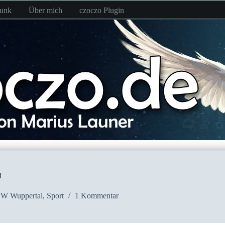
funk
Über mich
czoczo Plugin
l
W Wuppertal
,
Sport
1 Kommentar