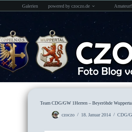
Zum
Galerien
powered by czoczo.de
Amateur
Inhalt
springen
Team CDG/GW 1Herren – Beyeröhde Wupperta
czoczo
18. Januar 2014
CDG/G