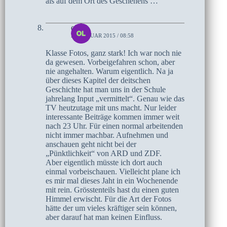
als auf dem Ort des Geschehens …
olaf
29. JANUAR 2015 / 08:58
Klasse Fotos, ganz stark! Ich war noch nie
da gewesen. Vorbeigefahren schon, aber
nie angehalten. Warum eigentlich. Na ja
über dieses Kapitel der deitschen
Geschichte hat man uns in der Schule
jahrelang Input „vermittelt“. Genau wie das
TV heutzutage mit uns macht. Nur leider
interessante Beiträge kommen immer weit
nach 23 Uhr. Für einen normal arbeitenden
nicht immer machbar. Aufnehmen und
anschauen geht nicht bei der
„Pünktlichkeit“ von ARD und ZDF.
Aber eigentlich müsste ich dort auch
einmal vorbeischauen. Vielleicht plane ich
es mir mal dieses Jaht in ein Wochenende
mit rein. Grösstenteils hast du einen guten
Himmel erwischt. Für die Art der Fotos
hätte der um vieles kräftiger sein können,
aber darauf hat man keinen Einfluss.