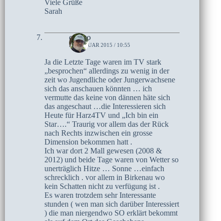
Viele Grüße
Sarah
czoczo
29. JANUAR 2015 / 10:55
Ja die Letzte Tage waren im TV stark
„besprochen“ allerdings zu wenig in der
zeit wo Jugendliche oder Jungerwachsene
sich das anschauen könnten … ich
vermutte das keine von dännen häte sich
das angeschaut …die Interessieren sich
Heute für Harz4TV und „Ich bin ein
Star….“ Traurig vor allem das der Rück
nach Rechts inzwischen ein grosse
Dimension bekommen hatt .
Ich war dort 2 Mall gewesen (2008 &
2012) und beide Tage waren von Wetter so
unerträglich Hitze … Sonne …einfach
schrecklich . vor allem in Birkenau wo
kein Schatten nicht zu verfügung ist .
Es waren trotzdem sehr Interessante
stunden ( wen man sich darüber Interessiert
) die man niergendwo SO erklärt bekommt