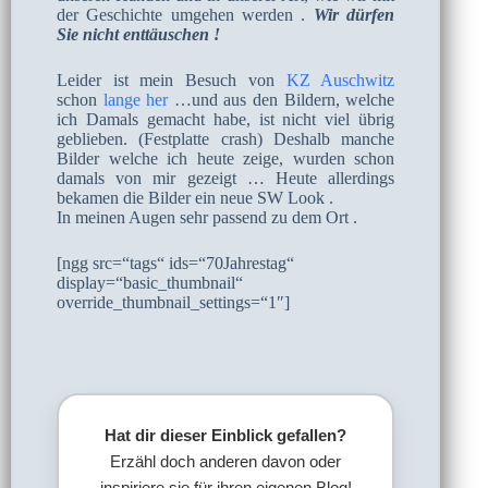
der Geschichte umgehen werden .
Wir dürfen
Sie nicht enttäuschen !
Leider ist mein Besuch von
KZ Auschwitz
schon
lange her
…und aus den Bildern, welche
ich Damals gemacht habe, ist nicht viel übrig
geblieben. (Festplatte crash) Deshalb manche
Bilder welche ich heute zeige, wurden schon
damals von mir gezeigt … Heute allerdings
bekamen die Bilder ein neue SW Look .
In meinen Augen sehr passend zu dem Ort .
[ngg src=“tags“ ids=“70Jahrestag“
display=“basic_thumbnail“
override_thumbnail_settings=“1″]
Hat dir dieser Einblick gefallen?
Erzähl doch anderen davon oder
inspiriere sie für ihren eigenen Blog!