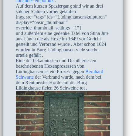
Johannes Nepomuk
.
Auf dem kurzen Spaziergang sind wir an drei
solcher Statuen vorbei gelaufen
[ngg src=“tags“ ids=“Lüdinghausenskulpturen“
display=“basic_thumbnail“
override_thumbnail_settings=“1″]
und außerdem eine gedenke Tafel von Stina Jute
aus Lünen die als Hexe im 1649 vor Gericht
gestellt und Verbrand wurde . Aber schon 1624
wurden in Burg Lüdinghausen viele solche
urteile gefällt .
Eine der bekanntesten und Detailliertesten
beschriebenen Hexenprozessen von
Lüdinghausen ist ein Prozess gegen
Bernhard
Schwarte
der Verbrand wurde, nach dem bei
dem Rentmeister Hörde auf der Burg
Lüdinghause fielen 26 Schweine tot .