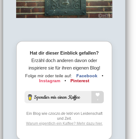
Hat dir dieser Einblick gefallen?
Erzähl doch anderen davon oder
inspiriere sie für ihren eigenen Blog!
Folge mir oder teile auf:
Facebook
•
Instagram
•
Pinterest
Ein Blog wie
czoczo.de
lebt von Leidenschaft
und Zeit.
Warum eigentlich ein Kaffee? Mehr dazu hier.