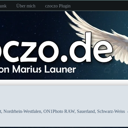
funk
Über mich
czoczo Plugin
t
,
Nordrhein-Westfalen
,
ON1Photo RAW
,
Sauerland
,
Schwarz-Weiss