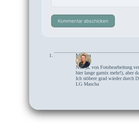
Kommentar abschicken
Mascha
Nun ja, von Fotobearbeitung vers
hier lange garnix mehr!), aber das
Ich stöbere grad wieder durch De
LG Mascha