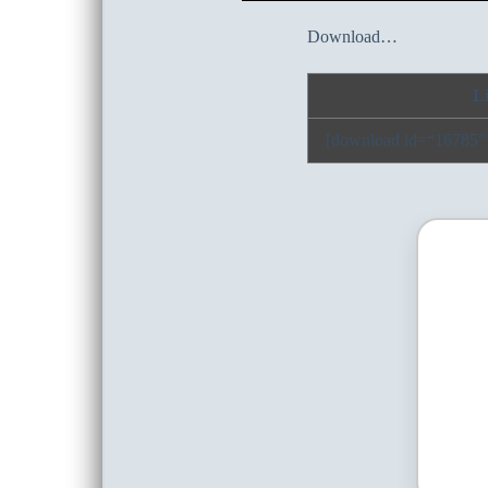
Download…
L
[download id=“16785″