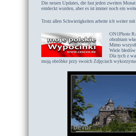
Die neuen Updates, die fast jeden zweiten Monat
entdeckt wurden, aber es ist immer noch ein wei
Trotz allen Schwierigkeiten arbeite ich weiter mi
ON1Photo RAW
obrabiam właś
Mimo wszystk
Wiele błedów 
Dla tych z wa
moją obróbke przy swoich Zdjęciach wykorzysta