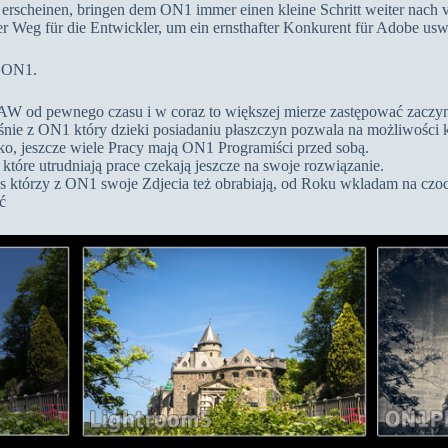
 erscheinen, bringen dem ON1 immer einen kleine Schritt weiter nach v
ter Weg für die Entwickler, um ein ernsthafter Konkurent für Adobe us
t ON1.
 od pewnego czasu i w coraz to większej mierze zastępować zaczyn
nie z ON1 który dzieki posiadaniu płaszczyn pozwala na możliwości k
o, jeszcze wiele Pracy mają ON1 Programiści przed sobą.
które utrudniają prace czekają jeszcze na swoje rozwiązanie.
s którzy z ON1 swoje Zdjecia też obrabiają, od Roku wkladam na czoc
ć