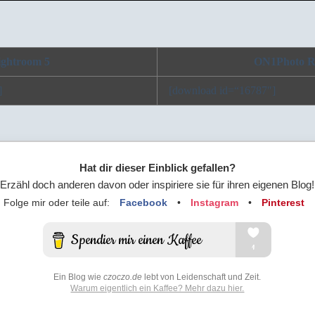
ightroom 5
ON1Photo 
]
[download id=“16787″]
Hat dir dieser Einblick gefallen?
Erzähl doch anderen davon oder inspiriere sie für ihren eigenen Blog!
Folge mir oder teile auf:
Facebook
•
Instagram
•
Pinterest
Ein Blog wie
czoczo.de
lebt von Leidenschaft und Zeit.
Warum eigentlich ein Kaffee? Mehr dazu hier.