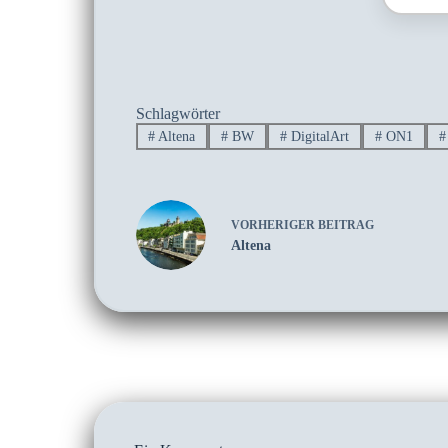
Schlagwörter
#
Altena
#
BW
#
DigitalArt
#
ON1
#
VORHERIGER
BEITRAG
Altena