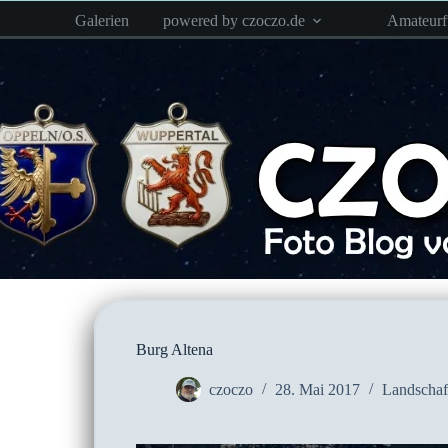
Zum
Galerien
powered by czoczo.de
Amateur
Inhalt
springen
Burg Altena
czoczo
28. Mai 2017
Landschaf