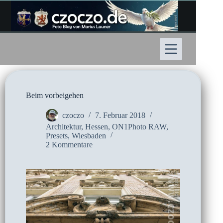
Zum
Inhalt
springen
Beim vorbeigehen
czoczo
7. Februar 2018
Architektur
,
Hessen
,
ON1Photo RAW
,
Presets
,
Wiesbaden
2 Kommentare