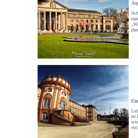
Aqu
Sch
unt
„Wa
dam
Ein
Let
ist
wen
eu