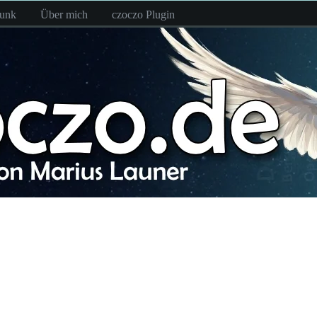
funk
Über mich
czoczo Plugin