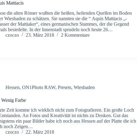
is Mattiacis
on die alten Römer wußten die heißen, heilenden Quellen im Boden
er Wiesbaden zu schätzen. Sie nannten sie die “ Aquis Mattiacis „-
sser der Mattiaker“, eines germanischen Stammes, der die Gegend
als besiedelte. In der Innenstadt sprudeln noch heute 26…
czoczo
23. März 2018
2 Kommentare
Hessen
,
ON1Photo RAW
,
Presets
,
Wiesbaden
 Wenig Farbe
zte Zeit komme ich wirklich nicht zum Fotografieren. Ein große Loch
 Entstanden. An Fotos und Kreativität ist nichts zu Denken. Gut das
igstens ein paar Bilder habe ich noch aus Hessen auf der Platte die ich
ch noch Zeigen…
czoczo
22. März 2018