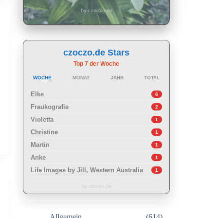
by czoczo.de
czoczo.de Stars
Top 7 der Woche
WOCHE
MONAT
JAHR
TOTAL
Elke
6
Fraukografie
2
Violetta
1
Christine
1
Martin
1
Anke
1
Life Images by Jill, Western Australia
1
by czoczo.de
Allgemein
(614)