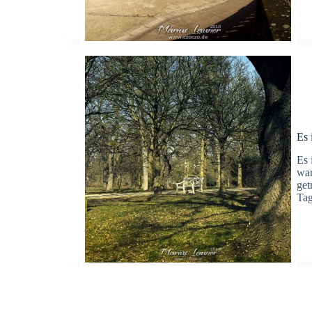
Es 
Es 
war
get
Ta