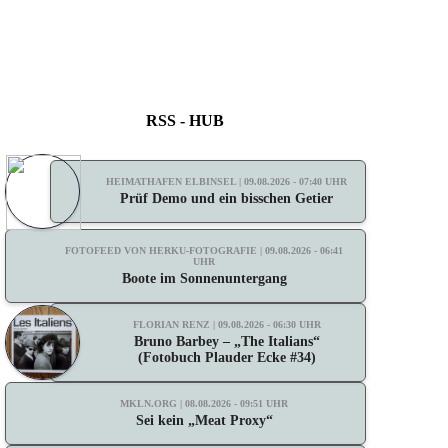
RSS - HUB
HEIMATHAFEN ELBINSEL | 09.08.2026 - 07:40 UHR
Prüf Demo und ein bisschen Getier
FOTOFEED VON HERKU-FOTOGRAFIE | 09.08.2026 - 06:41
UHR
Boote im Sonnenuntergang
FLORIAN RENZ | 09.08.2026 - 06:30 UHR
Bruno Barbey – „The Italians“
(Fotobuch Plauder Ecke #34)
MKLN.ORG | 08.08.2026 - 09:51 UHR
Sei kein „Meat Proxy“