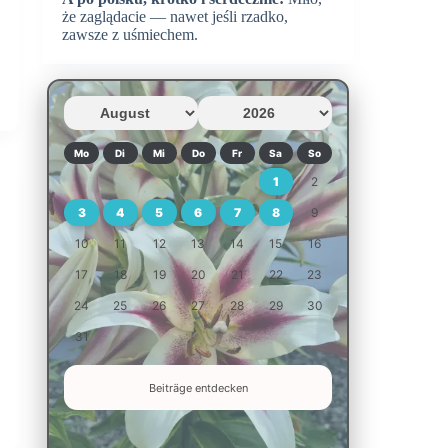
że zaglądacie — nawet jeśli rzadko,
zawsze z uśmiechem.
Mo
Di
Mi
Do
Fr
Sa
So
1
2
3
4
5
6
7
8
9
10
11
12
13
14
15
16
17
18
19
20
21
22
23
24
25
26
27
28
29
30
31
Beiträge entdecken