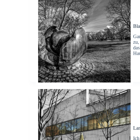
Bl
Gan
zu,
das
Hau
La
Ich