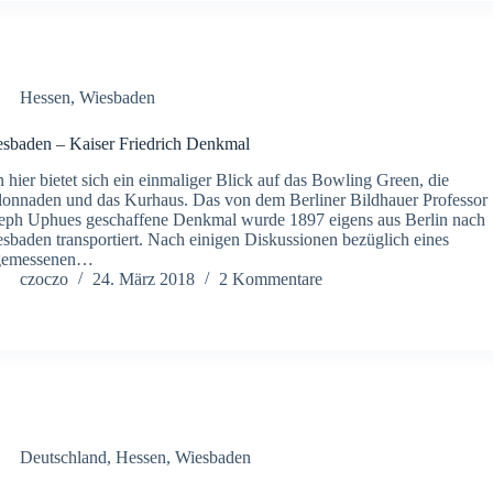
Hessen
,
Wiesbaden
sbaden – Kaiser Friedrich Denkmal
 hier bietet sich ein ein­maliger Blick auf das Bowling Green, die
onnaden und das Kurhaus. Das von dem Berliner Bild­hauer Professor
eph Uphues geschaffene Denkmal wurde 1897 eigens aus Berlin nach
sbaden transportiert. Nach einigen Diskussionen bezüglich eines
gemessenen…
czoczo
24. März 2018
2 Kommentare
Deutschland
,
Hessen
,
Wiesbaden