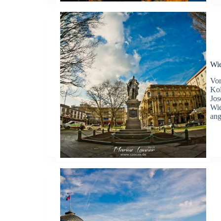
Wie
Von
Kol
Jos
Wie
an