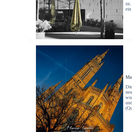
ist
ein
Mar
Die
neu
wur
und
(Qu