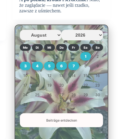
że zaglądacie — nawet jeśli rzadko,
zawsze z uśmiechem.
Mo
Di
Mi
Do
Fr
Sa
So
1
2
3
4
5
6
7
8
9
10
11
12
13
14
15
16
17
18
19
20
21
22
23
24
25
26
27
28
29
30
31
Beiträge entdecken