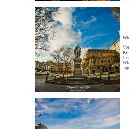
Wie
Von
Kol
Jos
Wie
an