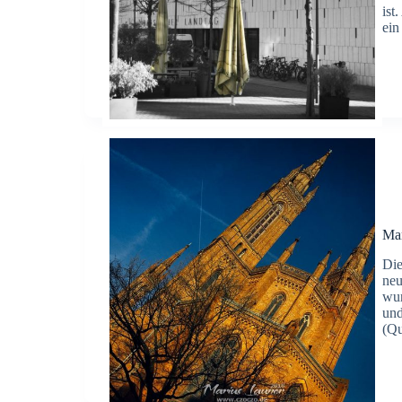
ist
ein
Mar
Die
neu
wur
und
(Qu