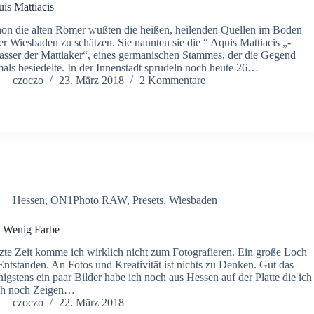
is Mattiacis
on die alten Römer wußten die heißen, heilenden Quellen im Boden
er Wiesbaden zu schätzen. Sie nannten sie die “ Aquis Mattiacis „-
sser der Mattiaker“, eines germanischen Stammes, der die Gegend
als besiedelte. In der Innenstadt sprudeln noch heute 26…
czoczo
23. März 2018
2 Kommentare
Hessen
,
ON1Photo RAW
,
Presets
,
Wiesbaden
 Wenig Farbe
zte Zeit komme ich wirklich nicht zum Fotografieren. Ein große Loch
 Entstanden. An Fotos und Kreativität ist nichts zu Denken. Gut das
igstens ein paar Bilder habe ich noch aus Hessen auf der Platte die ich
ch noch Zeigen…
czoczo
22. März 2018