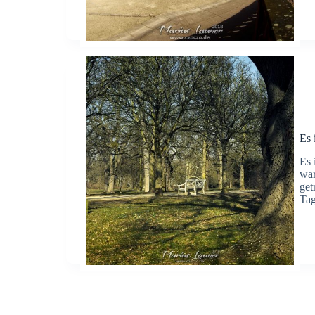
Es 
Es 
war
get
Ta