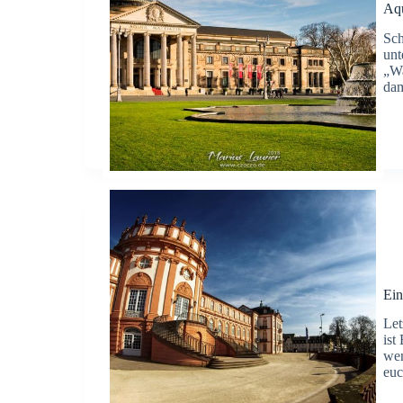
Aqu
Sch
unt
„Wa
dam
Ein
Let
ist
wen
eu