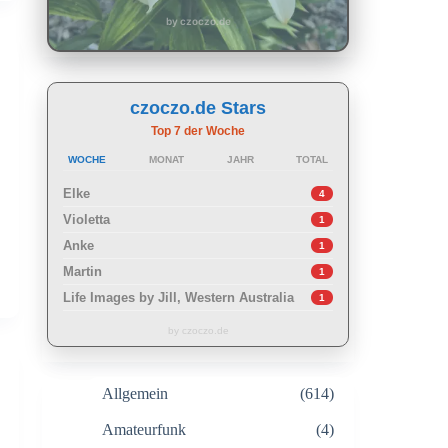
by czoczo.de
czoczo.de Stars
Top 7 der Woche
WOCHE
MONAT
JAHR
TOTAL
Elke
4
Violetta
1
Anke
1
Martin
1
Life Images by Jill, Western Australia
1
by czoczo.de
Allgemein
(614)
Amateurfunk
(4)