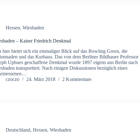
Hessen
,
Wiesbaden
sbaden – Kaiser Friedrich Denkmal
 hier bietet sich ein ein­maliger Blick auf das Bowling Green, die
onnaden und das Kurhaus. Das von dem Berliner Bild­hauer Professor
eph Uphues geschaffene Denkmal wurde 1897 eigens aus Berlin nach
sbaden transportiert. Nach einigen Diskussionen bezüglich eines
gemessenen…
czoczo
24. März 2018
2 Kommentare
Deutschland
,
Hessen
,
Wiesbaden