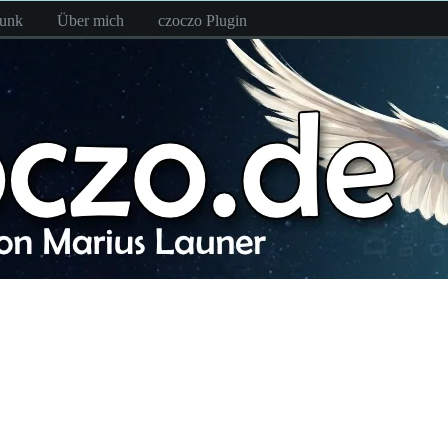
funk
Über mich
czoczo Plugin