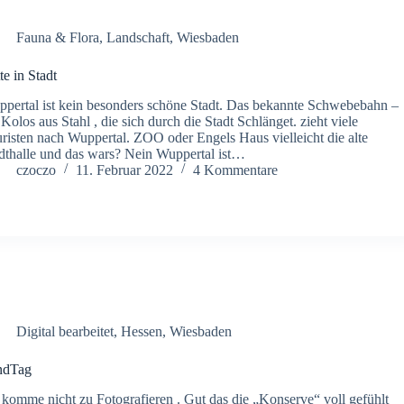
Fauna & Flora
,
Landschaft
,
Wiesbaden
te in Stadt
pertal ist kein besonders schöne Stadt. Das bekannte Schwebebahn –
 Kolos aus Stahl , die sich durch die Stadt Schlänget. zieht viele
risten nach Wuppertal. ZOO oder Engels Haus vielleicht die alte
dthalle und das wars? Nein Wuppertal ist…
czoczo
11. Februar 2022
4 Kommentare
Digital bearbeitet
,
Hessen
,
Wiesbaden
ndTag
 komme nicht zu Fotografieren . Gut das die „Konserve“ voll gefühlt