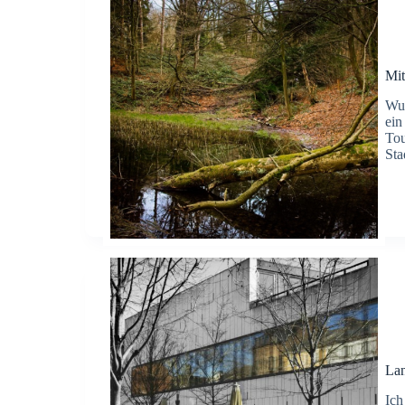
Mit
Wup
ein
Tou
Sta
La
Ich