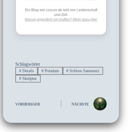
Ein Blog wie
czoczo.de
lebt von Leidenschaft
und Zeit.
Warum eigentlich ein Kaffee? Mehr dazu hier.
Schlagwörter
#
Details
#
Potsdam
#
Schloss Sanssouci
#
Skulptur
VORHERIGER
NÄCHSTE