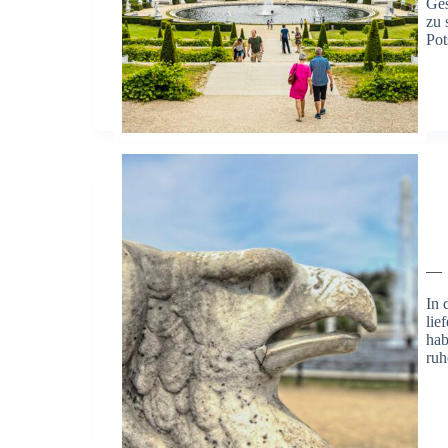
Ges
zu 
Pot
—
In 
lie
hab
ru