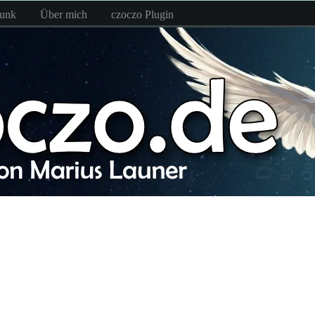
funk
Über mich
czoczo Plugin