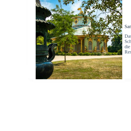
San
Das
Sch
die
Res