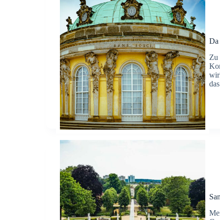
Da 
Zu 
Kom
wir
das
San
Mei