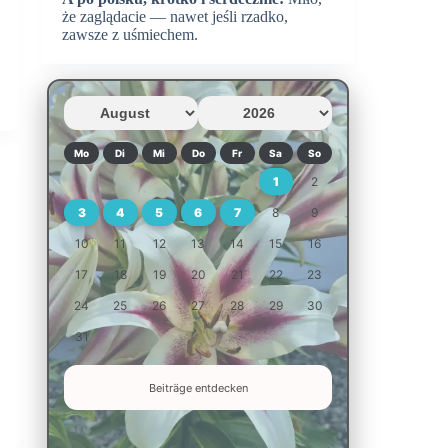
że zaglądacie — nawet jeśli rzadko,
zawsze z uśmiechem.
Mo
Di
Mi
Do
Fr
Sa
So
1
2
3
4
5
6
7
8
9
10
11
12
13
14
15
16
17
18
19
20
21
22
23
24
25
26
27
28
29
30
31
Beiträge entdecken