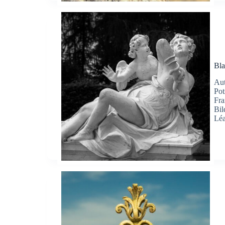
Bl
Aut
Pot
Fra
Bil
Léa