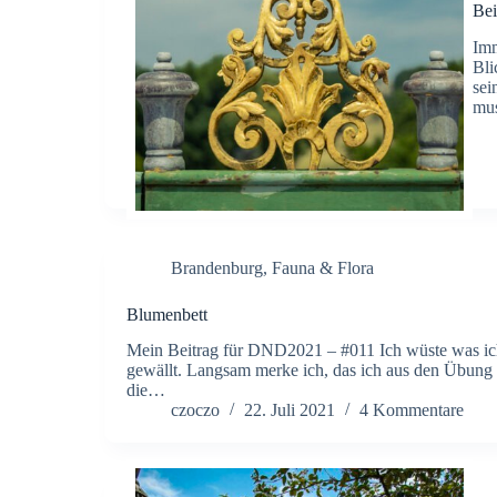
Bei
Imm
Bli
sei
mus
Brandenburg
,
Fauna & Flora
Blumenbett
Mein Beitrag für DND2021 – #011 Ich wüste was ich
gewällt. Langsam merke ich, das ich aus den Übung 
die…
czoczo
22. Juli 2021
4 Kommentare