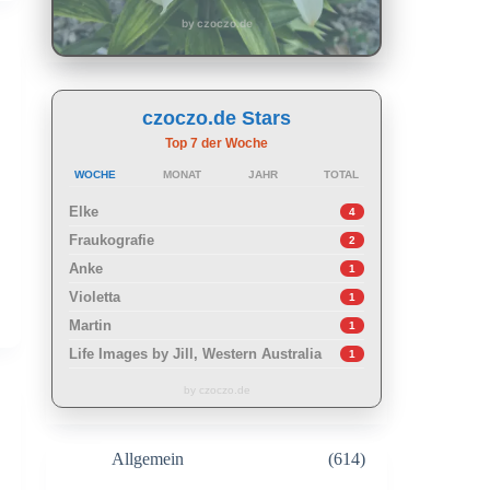
by czoczo.de
czoczo.de Stars
Top 7 der Woche
WOCHE
MONAT
JAHR
TOTAL
Elke
4
Fraukografie
2
Anke
1
Violetta
1
Martin
1
Life Images by Jill, Western Australia
1
by czoczo.de
Allgemein
(614)