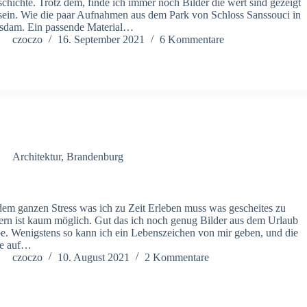
chichte. Trotz dem, finde ich immer noch Bilder die wert sind gezeigt
sein. Wie die paar Aufnahmen aus dem Park von Schloss Sanssouci in
sdam. Ein passende Material…
czoczo
16. September 2021
6 Kommentare
Architektur
,
Brandenburg
dem ganzen Stress was ich zu Zeit Erleben muss was gescheites zu
fern ist kaum möglich. Gut das ich noch genug Bilder aus dem Urlaub
e. Wenigstens so kann ich ein Lebenszeichen von mir geben, und die
he auf…
czoczo
10. August 2021
2 Kommentare