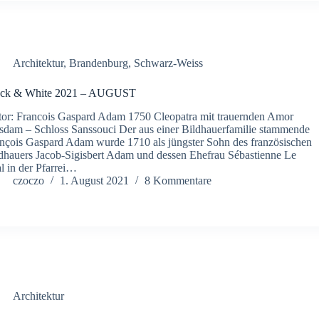
Architektur
,
Brandenburg
,
Schwarz-Weiss
ack & White 2021 – AUGUST
or: Francois Gaspard Adam 1750 Cleopatra mit trauernden Amor
sdam – Schloss Sanssouci Der aus einer Bildhauerfamilie stammende
nçois Gaspard Adam wurde 1710 als jüngster Sohn des französischen
dhauers Jacob-Sigisbert Adam und dessen Ehefrau Sébastienne Le
l in der Pfarrei…
czoczo
1. August 2021
8 Kommentare
Architektur