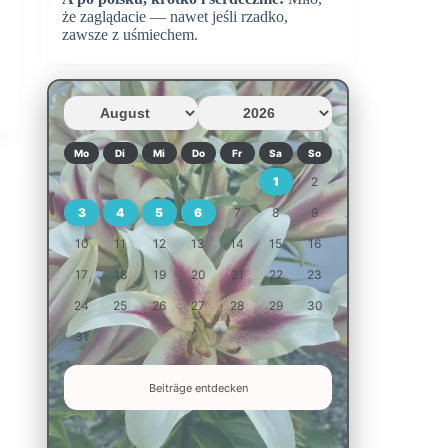
że zaglądacie — nawet jeśli rzadko,
zawsze z uśmiechem.
Mo
Di
Mi
Do
Fr
Sa
So
1
2
3
4
5
6
7
8
9
10
11
12
13
14
15
16
17
18
19
20
21
22
23
24
25
26
27
28
29
30
31
Beiträge entdecken