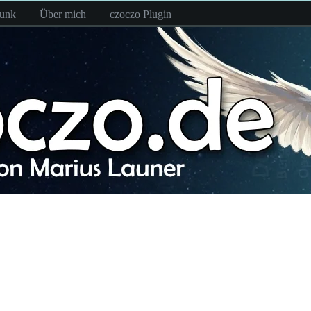
funk
Über mich
czoczo Plugin