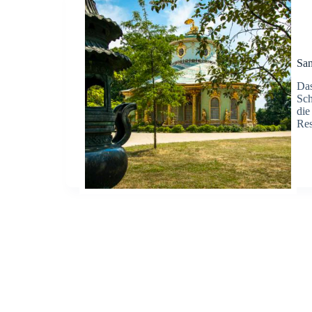
San
Das
Sch
die
Res