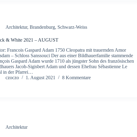
Architektur
,
Brandenburg
,
Schwarz-Weiss
ack & White 2021 – AUGUST
or: Francois Gaspard Adam 1750 Cleopatra mit trauernden Amor
sdam – Schloss Sanssouci Der aus einer Bildhauerfamilie stammende
nçois Gaspard Adam wurde 1710 als jüngster Sohn des französischen
dhauers Jacob-Sigisbert Adam und dessen Ehefrau Sébastienne Le
l in der Pfarrei…
czoczo
1. August 2021
8 Kommentare
Architektur