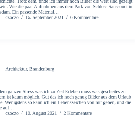
chichte. Trotz dem, finde ich immer noch Bilder die wert sind gezeigt
sein. Wie die paar Aufnahmen aus dem Park von Schloss Sanssouci in
sdam. Ein passende Material…
czoczo
16. September 2021
6 Kommentare
Architektur
,
Brandenburg
dem ganzen Stress was ich zu Zeit Erleben muss was gescheites zu
fern ist kaum möglich. Gut das ich noch genug Bilder aus dem Urlaub
e. Wenigstens so kann ich ein Lebenszeichen von mir geben, und die
he auf…
czoczo
10. August 2021
2 Kommentare