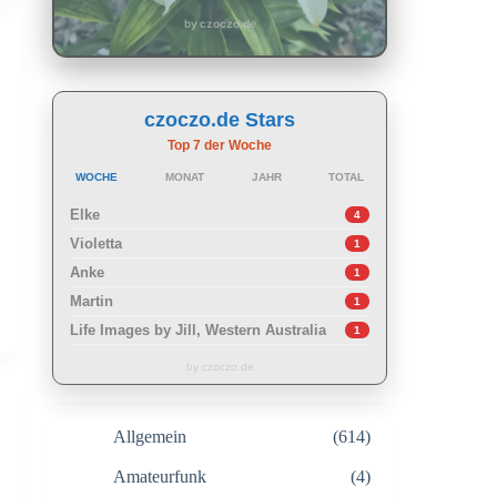
by czoczo.de
czoczo.de Stars
Top 7 der Woche
WOCHE
MONAT
JAHR
TOTAL
Elke
4
Violetta
1
Anke
1
Martin
1
Life Images by Jill, Western Australia
1
by czoczo.de
Allgemein
(614)
Amateurfunk
(4)