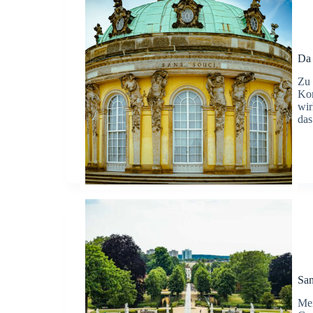
Da 
Zu 
Kom
wir
das
San
Mei