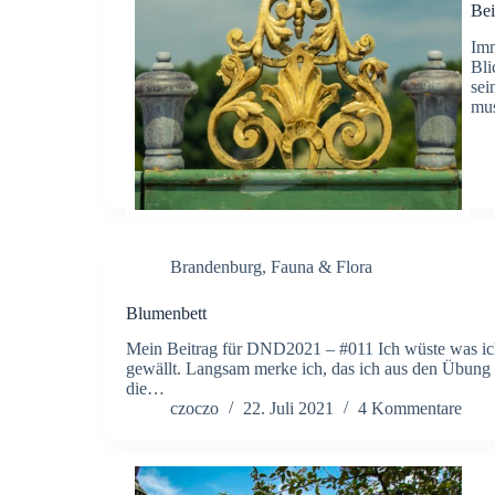
Bei
Imm
Bli
sei
mus
Brandenburg
,
Fauna & Flora
Blumenbett
Mein Beitrag für DND2021 – #011 Ich wüste was ich
gewällt. Langsam merke ich, das ich aus den Übung 
die…
czoczo
22. Juli 2021
4 Kommentare