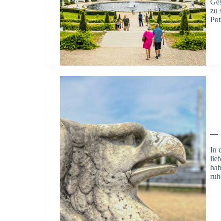
Ges
zu 
Pot
—
In 
lie
hab
ru