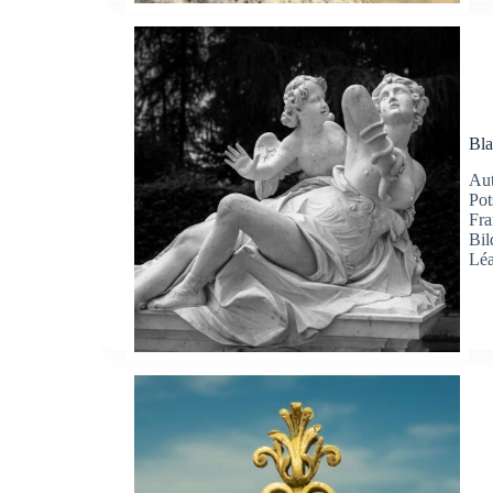
Bl
Aut
Pot
Fra
Bil
Léa