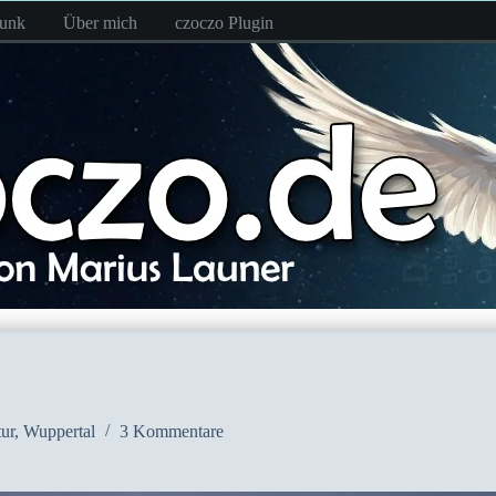
funk
Über mich
czoczo Plugin
ur
,
Wuppertal
3 Kommentare