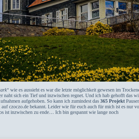
Park
“ wie es aussieht es war die letzte möglichkeit gewesen im Trocke
 naht sich ein Tief und inzwischen regnet. Und ich hab gehofft das w
r Aufnahmen aufgehoben. So kann ich zumindest das
365 Projekt
Pausen
auf czoczo.de bekannt. Leider wie für euch auch für mich ist es nur vo
s ist inzwischen zu ende… Ich bin gespannt wie lange noch