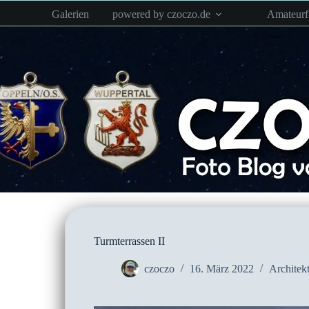
Zum
Galerien
powered by czoczo.de
Amateur
Inhalt
springen
Turmterrassen II
czoczo
16. März 2022
Architekt