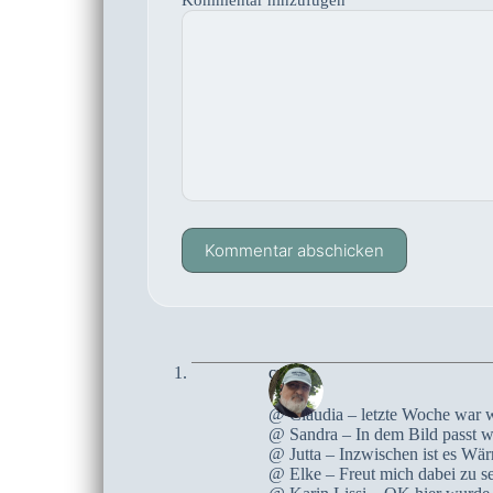
Kommentar hinzufügen
*
Kommentar abschicken
czoczo
@ Claudia – letzte Woche war w
@ Sandra – In dem Bild passt wi
@ Jutta – Inzwischen ist es Wä
@ Elke – Freut mich dabei zu s