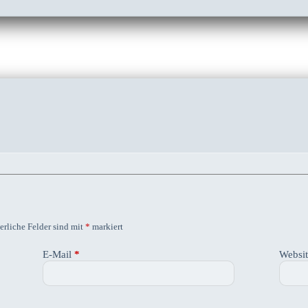
erliche Felder sind mit
*
markiert
E-Mail
*
Websi