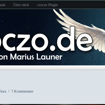
funk
Über mich
czoczo Plugin
lora
7 Kommentare