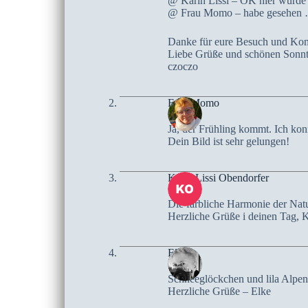
@ Karin Lissi – OK hier wurde 
@ Frau Momo – habe gesehen …
Danke für eure Besuch und Ko
Liebe Grüße und schönen Sonn
czoczo
Frau Momo
Ja, der Frühling kommt. Ich kon
Dein Bild ist sehr gelungen!
Karin Lissi Obendorfer
Die farbliche Harmonie der Natur
Herzliche Grüße i deinen Tag, K
Elke
Schneeglöckchen und lila Alpenv
Herzliche Grüße – Elke