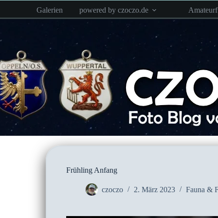
Zum
Galerien
powered by czoczo.de
Amateur
Inhalt
springen
Frühling Anfang
czoczo
2. März 2023
Fauna & F