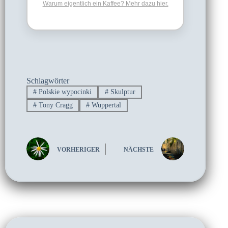
Warum eigentlich ein Kaffee? Mehr dazu hier.
Schlagwörter
#
Polskie wypocinki
#
Skulptur
#
Tony Cragg
#
Wuppertal
VORHERIGER
NÄCHSTE