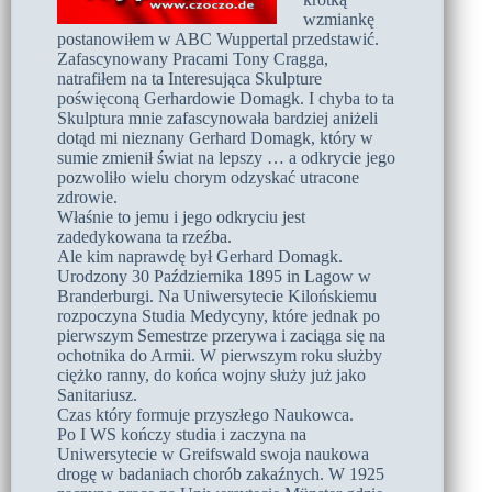
wzmiankę
postanowiłem w ABC Wuppertal przedstawić.
Zafascynowany Pracami Tony Cragga,
natrafiłem na ta Interesująca Skulpture
poświęconą Gerhardowie Domagk. I chyba to ta
Skulptura mnie zafascynowała bardziej aniżeli
dotąd mi nieznany Gerhard Domagk, który w
sumie zmienił świat na lepszy … a odkrycie jego
pozwoliło wielu chorym odzyskać utracone
zdrowie.
Właśnie to jemu i jego odkryciu jest
zadedykowana ta rzeźba.
Ale kim naprawdę był Gerhard Domagk.
Urodzony 30 Października 1895 in Lagow w
Branderburgi. Na Uniwersytecie Kilońskiemu
rozpoczyna Studia Medycyny, które jednak po
pierwszym Semestrze przerywa i zaciąga się na
ochotnika do Armii. W pierwszym roku służby
ciężko ranny, do końca wojny służy już jako
Sanitariusz.
Czas który formuje przyszłego Naukowca.
Po I WS kończy studia i zaczyna na
Uniwersytecie w Greifswald swoja naukowa
drogę w badaniach chorób zakaźnych. W 1925