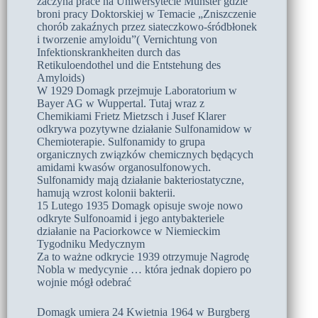
zaczyna prace na Uniwersytecie Münster gdzie
broni pracy Doktorskiej w Temacie „Zniszczenie
chorób zakaźnych przez siateczkowo-śródbłonek
i tworzenie amyloidu”( Vernichtung von
Infektionskrankheiten durch das
Retikuloendothel und die Entstehung des
Amyloids)
W 1929 Domagk przejmuje Laboratorium w
Bayer AG w Wuppertal. Tutaj wraz z
Chemikiami Frietz Mietzsch i Jusef Klarer
odkrywa pozytywne działanie Sulfonamidow w
Chemioterapie. Sulfonamidy to grupa
organicznych związków chemicznych będących
amidami kwasów organosulfonowych.
Sulfonamidy mają działanie bakteriostatyczne,
hamują wzrost kolonii bakterii.
15 Lutego 1935 Domagk opisuje swoje nowo
odkryte Sulfonoamid i jego antybakteriele
działanie na Paciorkowce w Niemieckim
Tygodniku Medycznym
Za to ważne odkrycie 1939 otrzymuje Nagrodę
Nobla w medycynie … która jednak dopiero po
wojnie mógł odebrać
Domagk umiera 24 Kwietnia 1964 w Burgberg