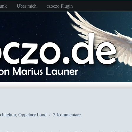
funk
Über mich
czoczo Plugin
chitektur
,
Oppelner Land
3 Kommentare