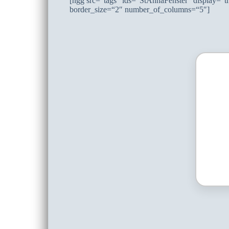
[ngg src=“tags“ ids=“StAnnaFenster“ display=“
border_size=“2″ number_of_columns=“5″]