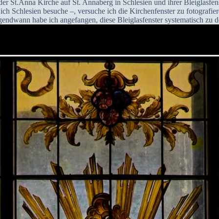
er St.Anna Kirche auf St. Annaberg in Schlesien und ihrer Bleiglasfen
 ich Schlesien besuche –, versuche ich die Kirchenfenster zu fotografier
rgendwann habe ich angefangen, diese Bleiglasfenster systematisch zu d