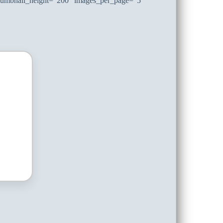
thumbnail_height=“200″ images_per_page=“5″