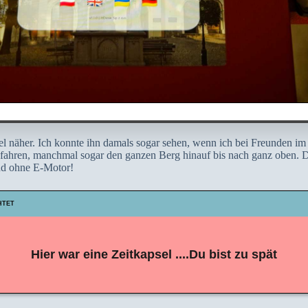
 näher. Ich konnte ihn damals sogar sehen, wenn ich bei Freunden im 
gefahren, manchmal sogar den ganzen Berg hinauf bis nach ganz oben. D
nd ohne E-Motor!
HTET
Hier war eine Zeitkapsel ....Du bist zu spät