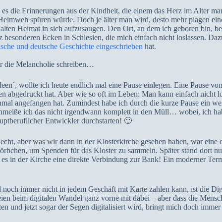
ind es die Erinnerungen aus der Kindheit, die einem das Herz im Alter m
 Heimweh spüren würde. Doch je älter man wird, desto mehr plagen ei
 alten Heimat in sich aufzusaugen. Den Ort, an dem ich geboren bin, bes
z besonderen Ecken in Schlesien, die mich einfach nicht loslassen. Dazu
ische und deutsche Geschichte eingeschrieben
hat.
ber die Melancholie schreiben…
deen´, wollte ich heute endlich mal eine Pause einlegen. Eine Pause vo
 abgedruckt hat. Aber wie so oft im Leben: Man kann einfach nicht lo
mal angefangen hat. Zumindest habe ich durch die kurze Pause ein w
meiße ich das nicht irgendwann komplett in den Müll… wobei, ich ha
uptberuflicher Entwickler durchstarten! 🙂
lecht, aber was wir dann in der Klosterkirche gesehen haben, war eine 
örbchen, um Spenden für das Kloster zu sammeln. Später stand dort nu
bt es in der Kirche eine direkte Verbindung zur Bank! Ein moderner Te
och immer nicht in jedem Geschäft mit Karte zahlen kann, ist die Digit
en beim digitalen Wandel ganz vorne mit dabei – aber dass die Mensche
ten und jetzt sogar der Segen digitalisiert wird, bringt mich doch imm