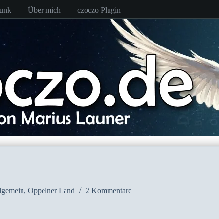
funk
Über mich
czoczo Plugin
lgemein
,
Oppelner Land
2 Kommentare