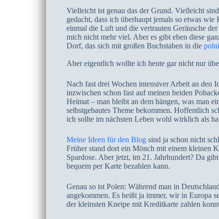
Vielleicht ist genau das der Grund. Vielleicht s
gedacht, dass ich überhaupt jemals so etwas wie
einmal die Luft und die vertrauten Geräusche der
mich nicht mehr viel. Aber es gibt eben diese gan
Dorf, das sich mit großen Buchstaben in die
poln
Aber eigentlich wollte ich heute gar nicht nur ü
Nach fast drei Wochen intensiver Arbeit an den I
inzwischen schon fast auf meinen beiden Pobacken
Heimat – man bleibt an dem hängen, was man ein
selbstgebautes Theme bekommen. Hoffentlich sch
ich sollte im nächsten Leben wohl wirklich als ha
Meine Ideen für den Blog
sind ja schon nicht sch
Früher stand dort ein Mönch mit einem kleinen K
Spardose. Aber jetzt, im 21. Jahrhundert? Da gi
bequem per Karte bezahlen kann.
Genau so ist Polen: Während man in Deutschland n
angekommen. Es heißt ja immer, wir in Europa sei
der kleinsten Kneipe mit Kreditkarte zahlen konn