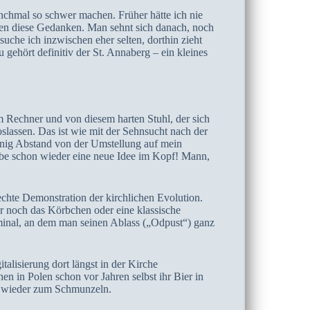
anchmal so schwer machen. Früher hätte ich nie
nen diese Gedanken. Man sehnt sich danach, noch
uche ich inzwischen eher selten, dorthin zieht
 gehört definitiv der St. Annaberg – ein kleines
m Rechner und von diesem harten Stuhl, der sich
slassen. Das ist wie mit der Sehnsucht nach der
enig Abstand von der Umstellung auf mein
be schon wieder eine neue Idee im Kopf! Mann,
echte Demonstration der kirchlichen Evolution.
r noch das Körbchen oder eine klassische
rminal, an dem man seinen Ablass („Odpust“) ganz
alisierung dort längst in der Kirche
n in Polen schon vor Jahren selbst ihr Bier in
er wieder zum Schmunzeln.