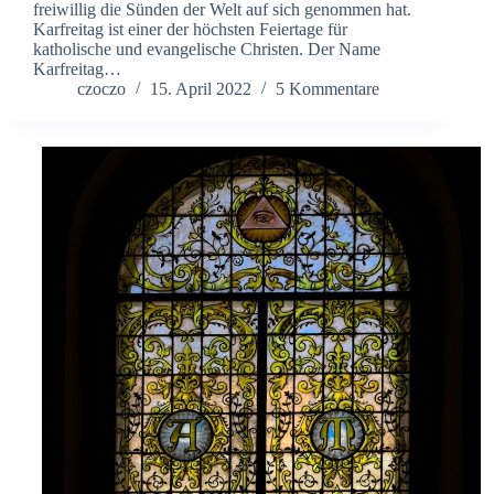
freiwillig die Sünden der Welt auf sich genommen hat.
Karfreitag ist einer der höchsten Feiertage für
katholische und evangelische Christen. Der Name
Karfreitag…
czoczo
15. April 2022
5 Kommentare